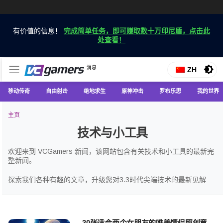
有价值的信息！
完成简单任务，即可赚取数十万印尼盾，点击此
处查看！
仅在 VCGamers 获取最新的游戏新闻
消息
VC游戏新闻
ZH
移动传奇
自由射击
绝地求生
原神冲击
罗布乐思
我的世界
主页
技术与小工具
欢迎来到 VCGamers 新闻，该网站包含有关技术和小工具的最新完
整新闻。
探索我们各种有趣的文章，升级您对3.3时代尖端技术的最新见解
30张适合两个女朋友的唯美情侣照创意