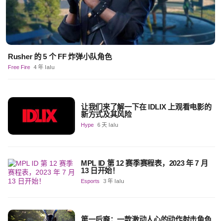
Rusher 的 5 个 FF 炸弹小队角色
Free Fire
4 年 lalu
让我们来了解一下在 IDLIX 上观看电影的
新方式及其风险
Hype
6 天 lalu
MPL ID 第 12 赛季赛程表，2023 年 7 月
13 日开始！
Esports
3 年 lalu
第一后裔：一款激动人心的动作射击角色