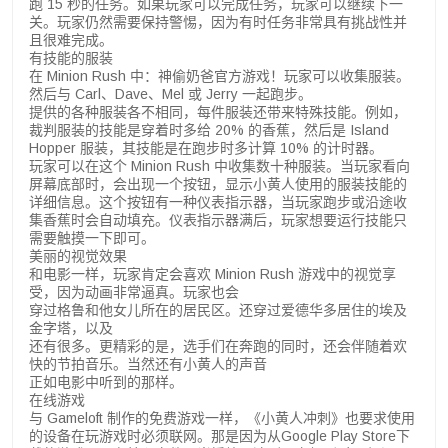
跑 15 秒的任务。如果玩家可以完成任务，玩家可以继续下一
关。玩家仍然需要保持警惕，因为有时任务非常具有挑战性并
且很难完成。
有技能的服装
在 Minion Rush 中：神偷奶爸官方游戏！玩家可以收集服装。
然后与 Carl、Dave、Mel 或 Jerry 一起跑步。
提供的各种服装各不相同，每件服装还带来特殊技能。例如，
裁判服装的技能是穿着时多给 20% 的香蕉，然后是 Island
Hopper 服装，其技能是在跑步时多计算 10% 的计时器。
玩家可以在这个 Minion Rush 中收集数十种服装。当玩家看向
屏幕底部时，会出现一个按钮，显示小黄人使用的服装技能的
详细信息。这个按钮有一种仪表指示器，当玩家跑步或沿途收
集香蕉时会自动填充。仪表指示器满后，玩家想要运行技能只
需要触摸一下即可。
美丽的视觉效果
和电影一样，玩家肯定会喜欢 Minion Rush 游戏中的视觉享
受，因为动画非常逼真。玩家也会
穿过格鲁和他女儿所在的居民区。还穿过爱德华多居住的埃及
金字塔，以及
还有很多。更精彩的是，选手们在奔跑的同时，还会伴随着欢
快的节拍音乐。当然还有小黄人的声音
正如电影中听到的那样。
在线游戏
与 Gameloft 制作的免费游戏一样，《小黄人冲刺》也要求使用
的设备在玩游戏时必须联网。那是因为从Google Play Store下