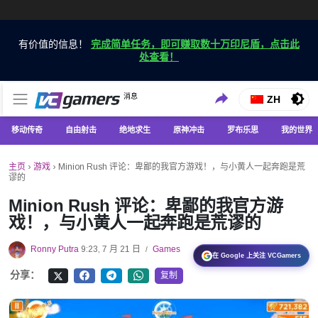
有价值的信息！
完成简单任务，即可赚取数十万印尼盾，点击此
处查看！
仅在 VCGamers 获取最新的游戏新闻
消息
VC游戏新闻
ZH
移动传奇
自由射击
绝地求生
原神冲击
罗布乐思
我的世界
主页
›
游戏
›
Minion Rush 评论：卑鄙的我官方游戏！，与小黄人一起奔跑是荒
谬的
Minion Rush 评论：卑鄙的我官方游
戏！，与小黄人一起奔跑是荒谬的
Ronny Putra
9:23, 7 月 21 日
Games
/
在 Google 上关注 VCGamers
分享：
复制