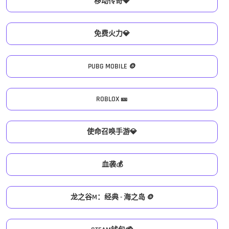
移动传奇💎
免费火力💎
PUBG MOBILE 🪙
ROBLOX 🎫
使命召唤手游💎
血袭💰
龙之谷M：经典 - 海之岛 🪙