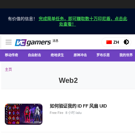
有价值的信息！
完成简单任务，即可赚取数十万印尼盾，点击此
处查看！
仅在 VCGamers 获取最新的游戏新闻
消息
VC游戏新闻
ZH
移动传奇
自由射击
绝地求生
原神冲击
罗布乐思
我的世界
主页
Web2
如何验证我的 ID FF 风扇 UID
Free Fire
8 小时 lalu