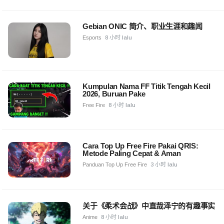
Gebian ONIC 简介、职业生涯和趣闻
Esports
8 小时 lalu
Kumpulan Nama FF Titik Tengah Kecil
2026, Buruan Pake
Free Fire
8 小时 lalu
Cara Top Up Free Fire Pakai QRIS:
Metode Paling Cepat & Aman
Panduan Top Up Free Fire
3 小时 lalu
关于《柔术会战》中直哉泽宁的有趣事实
Anime
8 小时 lalu