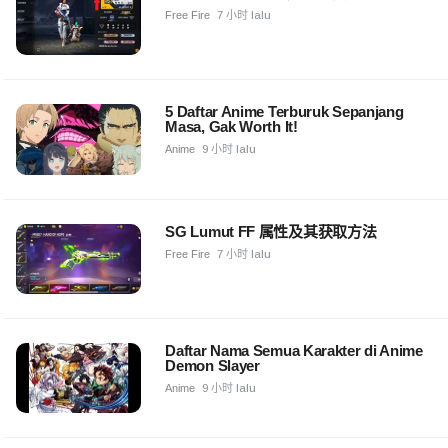
Free Fire
7 小时 lalu
5 Daftar Anime Terburuk Sepanjang
Masa, Gak Worth It!
Anime
9 小时 lalu
SG Lumut FF 属性及其获取方法
Free Fire
7 小时 lalu
Daftar Nama Semua Karakter di Anime
Demon Slayer
Anime
9 小时 lalu