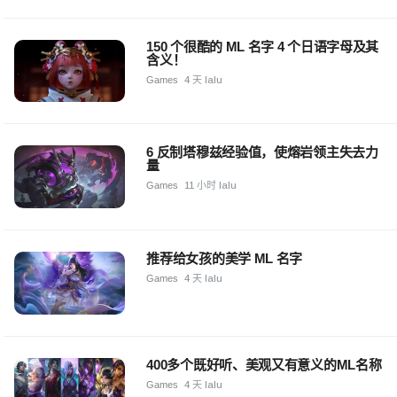
150 个很酷的 ML 名字 4 个日语字母及其
含义！
Games
4 天 lalu
6 反制塔穆兹经验值，使熔岩领主失去力
量
Games
11 小时 lalu
推荐给女孩的美学 ML 名字
Games
4 天 lalu
400多个既好听、美观又有意义的ML名称
Games
4 天 lalu