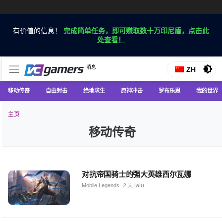
有价值的信息！
完成简单任务，即可赚取数十万印尼盾，点击此
处查看！
仅在 VCGamers 获取最新的游戏新闻
消息
VC游戏新闻
ZH
移动传奇
自由射击
绝地求生
原神冲击
罗布乐思
我的世界
主页
移动传奇
对抗帝国骑士的强大英雄西尔瓦娜
Mobile Legends
2 天 lalu