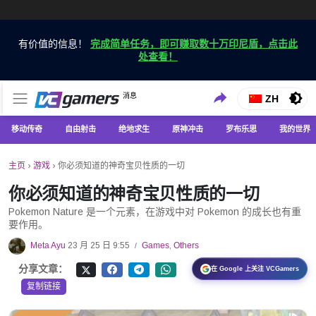
有价值的信息！
完成简单任务，即可赚取数十万印尼盾，点击此
处查看！
仅在 VCGamers 获取最新的游戏新闻
消息
VC游戏新闻
ZH
移动传奇
自由射击
绝地求生
原神冲击
罗布乐思
我的世界
主页
›
游戏
›
你必须知道的神奇宝贝性质的一切
你必须知道的神奇宝贝性质的一切
Pokemon Nature 是一个元素，在游戏中对 Pokemon 的成长也有重
要作用。
Meta Ayu
23 月 25 日 9:55
Games
,
Others
/
分享文章：
在 Google 上关注 VCGamers
复制链接