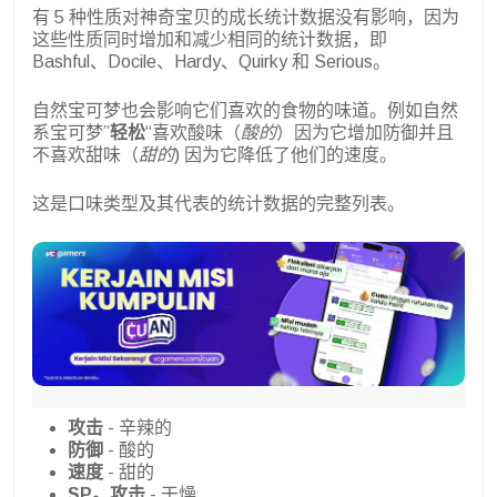
有 5 种性质对神奇宝贝的成长统计数据没有影响，因为
这些性质同时增加和减少相同的统计数据，即
Bashful、Docile、Hardy、Quirky 和 Serious。
自然宝可梦也会影响它们喜欢的食物的味道。例如自然
系宝可梦”
轻松
“喜欢酸味（
酸的
）因为它增加防御并且
不喜欢甜味（
甜的
) 因为它降低了他们的速度。
这是口味类型及其代表的统计数据的完整列表。
攻击
- 辛辣的
防御
- 酸的
速度
- 甜的
SP。攻击
- 干燥