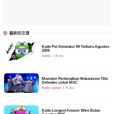
最新的文章
Kode Pet Simulator 99 Terbaru Agustus
2026
Games
2 天 lalu
Moonton Perkenalkan Mekanisme Title
Defender untuk MSC
Mobile Legends
1 天 lalu
Kode Longest Answer Wins Bulan