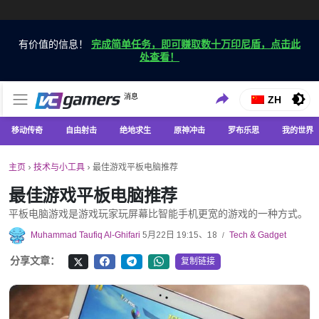
有价值的信息！
完成简单任务，即可赚取数十万印尼盾，点击此
处查看！
仅在 VCGamers 获取最新的游戏新闻
消息
VC游戏新闻
ZH
移动传奇
自由射击
绝地求生
原神冲击
罗布乐思
我的世界
主页
›
技术与小工具
›
最佳游戏平板电脑推荐
最佳游戏平板电脑推荐
平板电脑游戏是游戏玩家玩屏幕比智能手机更宽的游戏的一种方式。
Muhammad Taufiq Al-Ghifari
5月22日 19:15、18
Tech & Gadget
/
分享文章：
复制链接