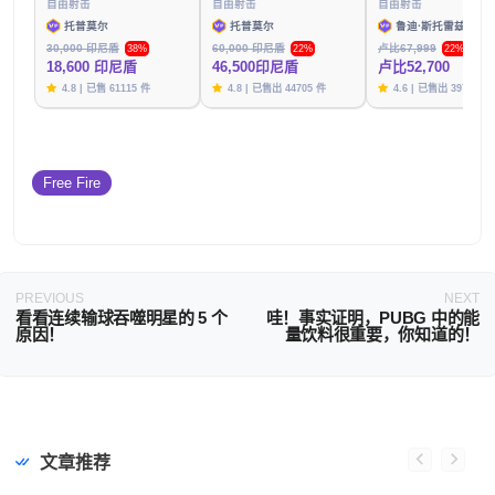
自由射击
自由射击
自由射击
托普莫尔
托普莫尔
鲁迪·斯托雷兹
30,000 印尼盾
60,000 印尼盾
卢比67,999
38%
22%
22%
18,600 印尼盾
46,500印尼盾
卢比52,700
4.8 | 已售 61115 件
4.8 | 已售出 44705 件
4.6 | 已售出 39791 件
Free Fire
PREVIOUS
NEXT
看看连续输球吞噬明星的 5 个
哇！事实证明，PUBG 中的能
原因！
量饮料很重要，你知道的！
文章推荐