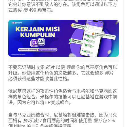
它会让你意识不到敌人的存在。该角色可以通过以下方
式购买
捆
499 颗宝石。
不要忘记随时收集
碎片
以便
等级
你的尼基塔角色可以
升级。你使用这个角色的次数越多，它就会越多
碎片
必须获得这些才能改善此性格。
像尼基塔这样的攻击性角色适合与米格尔和马克西姆这
样的角色组合。米格尔的技能可以让尼基塔在游戏中前
进，因为它可以将EP变成鲜血。
当与马克西姆结合时，尼基塔将很难被击败，因为马克
西姆有
技巧
减少食用蘑菇的时间和使用量
医疗包
2%
使 Nikita 的 HP 条始终保持清醒。