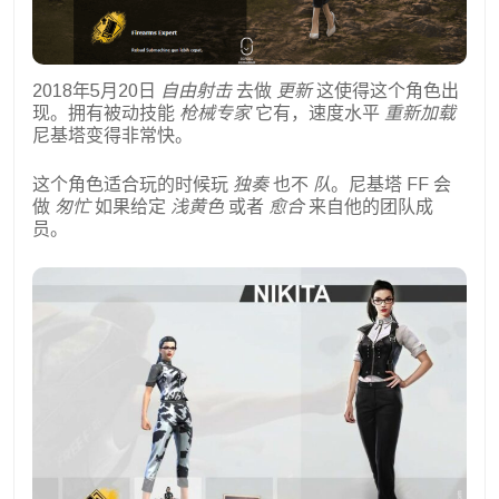
2018年5月20日
自由射击
去做
更新
这使得这个角色出
现。拥有被动技能
枪械专家
它有，速度水平
重新加载
尼基塔变得非常快。
这个角色适合玩的时候玩
独奏
也不
队
。尼基塔 FF 会
做
匆忙
如果给定
浅黄色
或者
愈合
来自他的团队成
员。