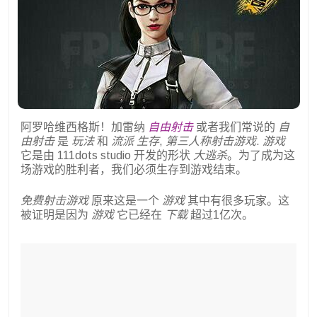
阿罗哈维西格斯！加雷纳
自由射击
或者我们常说的
自
由射击
是
玩法
和
流派
生存
,
第三人称射击游戏
.
游戏
它是由 111dots studio 开发的形状
大逃杀
。为了成为这
场游戏的胜利者，我们必须生存到游戏结束。
免费射击游戏
原来这是一个
游戏
其中有很多玩家。这
被证明是因为
游戏
它已经在
下载
超过1亿次。