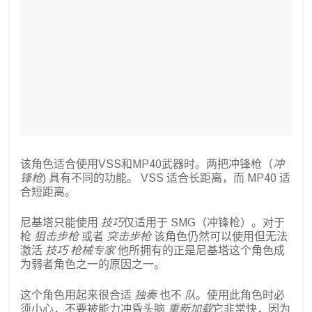
该角色适合使用VSS和MP40武器时。两把冲锋枪（
冲
锋枪
) 具有不同的功能。 VSS 适合长距离，而 MP40 适
合短距离。
尼基塔只能使用
技巧
仅适用于 SMG（冲锋枪）。对于
枪
狙击步枪
或者
突击步枪
该角色仍然可以使用但无法
激活
技巧
枪械专家
他所拥有的正是尼基塔这个角色成
为弱者角色之一的原因之一。
这个角色用起来很合适
独奏
也不
队
。使用此角色时必
须小心，不要被能力冲昏头脑
重新加载
它非常快，因为