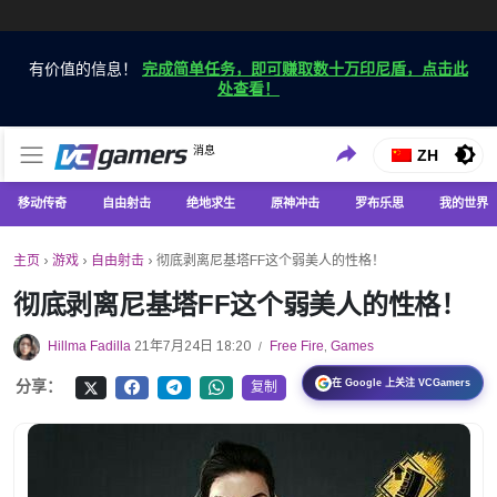
有价值的信息！
完成简单任务，即可赚取数十万印尼盾，点击此
处查看！
仅在 VCGamers 获取最新的游戏新闻
消息
VC游戏新闻
ZH
移动传奇
自由射击
绝地求生
原神冲击
罗布乐思
我的世界
主页
›
游戏
›
自由射击
›
彻底剥离尼基塔FF这个弱美人的性格！
彻底剥离尼基塔FF这个弱美人的性格！
Hillma Fadilla
21年7月24日 18:20
Free Fire
,
Games
/
在 Google 上关注 VCGamers
分享：
复制