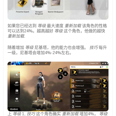
如果您已经达到
等级
最大速度
重新加载
该角色的性格
可以达到24%。越高越好
等级
这个角色，他做的越快
重新加载
.
随着增加
等级
尼基塔，他的能力也会增强。
技巧
每升
一级，尼基塔会增加4%-24%左右。
上
等级
1,
技巧
这个角色确实
重新加载
增加4%，
等级