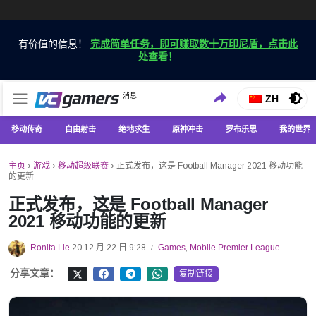
有价值的信息！
完成简单任务，即可赚取数十万印尼盾，点击此
处查看！
仅在 VCGamers 获取最新的游戏新闻
消息
VC游戏新闻
ZH
移动传奇
自由射击
绝地求生
原神冲击
罗布乐思
我的世界
主页
›
游戏
›
移动超级联赛
›
正式发布，这是 Football Manager 2021 移动功能
的更新
正式发布，这是 Football Manager
2021 移动功能的更新
Ronita Lie
20 12 月 22 日 9:28
Games
,
Mobile Premier League
/
分享文章：
复制链接