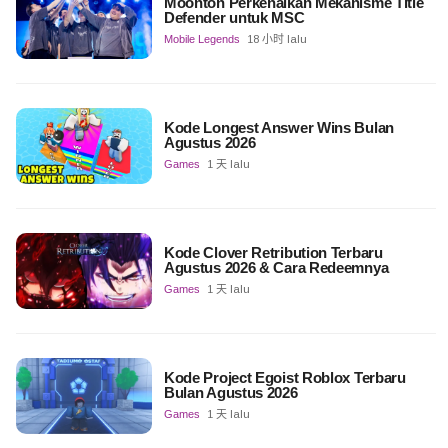
Moonton Perkenalkan Mekanisme Title
Defender untuk MSC
Mobile Legends
18 小时 lalu
Kode Longest Answer Wins Bulan
Agustus 2026
Games
1 天 lalu
Kode Clover Retribution Terbaru
Agustus 2026 & Cara Redeemnya
Games
1 天 lalu
Kode Project Egoist Roblox Terbaru
Bulan Agustus 2026
Games
1 天 lalu