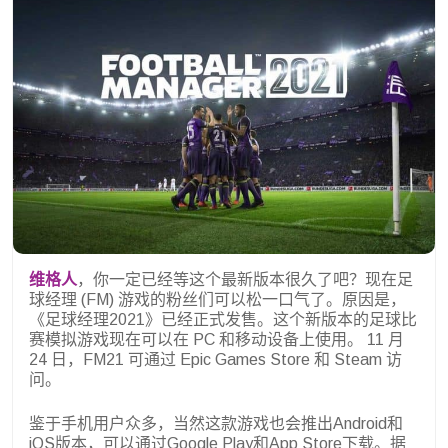
维格人
，你一定已经等这个最新版本很久了吧？现在足
球经理 (FM) 游戏的粉丝们可以松一口气了。原因是，
《足球经理2021》已经正式发售。这个新版本的足球比
赛模拟游戏现在可以在 PC 和移动设备上使用。 11 月
24 日，FM21 可通过 Epic Games Store 和 Steam 访
问。
鉴于手机用户众多，当然这款游戏也会推出Android和
iOS版本，可以通过Google Play和App Store下载。据