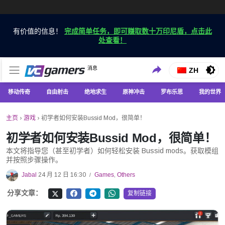
有价值的信息！
完成简单任务，即可赚取数十万印尼盾，点击此
处查看！
仅在 VCGamers 获取最新的游戏新闻
消息
VC游戏新闻
ZH
移动传奇
自由射击
绝地求生
原神冲击
罗布乐思
我的世界
主页
›
游戏
›
初学者如何安装Bussid Mod，很简单！
初学者如何安装Bussid Mod，很简单！
本文将指导您（甚至初学者）如何轻松安装 Bussid mods。获取模组
并按照步骤操作。
Jabal
24 月 12 日 16:30
Games
,
Others
/
分享文章：
复制链接