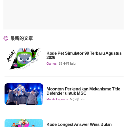
最新的文章
Kode Pet Simulator 99 Terbaru Agustus
2026
Games
15 小时 lalu
Moonton Perkenalkan Mekanisme Title
Defender untuk MSC
Mobile Legends
5 小时 lalu
Kode Longest Answer Wins Bulan