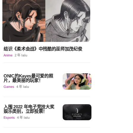
结识《柔术会战》中残酷的巫师加茂纪俊
Anime
2 年 lalu
ONIC的Kayes最可爱的照
片，最美丽的玩家！
Games
4 年 lalu
入围 2022 年电子竞技大奖
娱乐类别，立即投票！
Esports
4 年 lalu