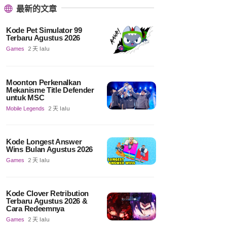
最新的文章
Kode Pet Simulator 99
Terbaru Agustus 2026
Games
2 天 lalu
Moonton Perkenalkan
Mekanisme Title Defender
untuk MSC
Mobile Legends
2 天 lalu
Kode Longest Answer
Wins Bulan Agustus 2026
Games
2 天 lalu
Kode Clover Retribution
Terbaru Agustus 2026 &
Cara Redeemnya
Games
2 天 lalu