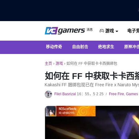
仅在 VCGamers 获取最新的游戏新闻
消息
电子
VC游戏新闻
游戏
移动传奇
自由射击
绝地求生
原神冲
主页
›
游戏
›
如何在 FF 中获取卡卡西捆绑包
如何在 FF 中获取卡卡西
Kakashi FF 捆绑包现已在 Free Fire x Naruto
Fikri Basrizal
16：55，5 2 25
Free Fire
,
Games
/