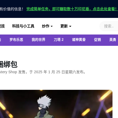
有价值的信息！
完成简单任务，即可赚取数十万印尼盾，点击此处查看
竞技
科技与小工具
炒作
更新
击
罗布乐思
我的世界
刀塔 2
诸神黄昏
促销
英勇
捆绑包
 Mystery Shop 发售，于 2025 年 1 月 25 日星期六发布。