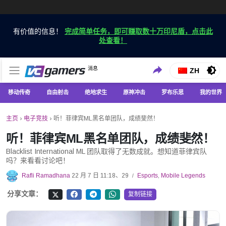
有价值的信息！
完成简单任务，即可赚取数十万印尼盾，点击此
处查看！
仅在 VCGamers 获取最新的游戏新闻
消息
VC游戏新闻
ZH
移动传奇
自由射击
绝地求生
原神冲击
罗布乐思
我的世界
主页
›
电子竞技
›
听！菲律宾ML黑名单团队，成绩斐然！
听！菲律宾ML黑名单团队，成绩斐然！
Blacklist International ML 团队取得了无数成就。想知道菲律宾队
吗？来看看讨论吧！
Rafli Ramadhana
22 月 7 日 11:18、29
Esports
,
Mobile Legends
/
分享文章：
复制链接