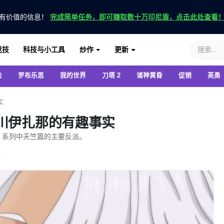
有价值的信息！
完成简单任务，即可赚取数十万印尼盾，点击此处查看
竞技
科技与小工具
炒作
更新
击
罗布乐思
我的世界
刀塔 2
诸神黄昏
促销
英勇
实
川伊扎那的有趣事实
》系列中天竺篇的主要反派。
a