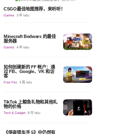
CSGO最佳地图推荐，来听听！
Games
3 年 lalu
Minecraft Bedwars 的最佳
服务器
Games
4 年 lalu
如何创建新的 FF 帐户：通
过 FB、Google、VK 和访
客
Free Fire
3 周 lalu
TikTok 上鲸鱼礼物和其他礼
物的价格
Tech & Gadget
8 月 lalu
《侠盗猎车手 5》中仍然有