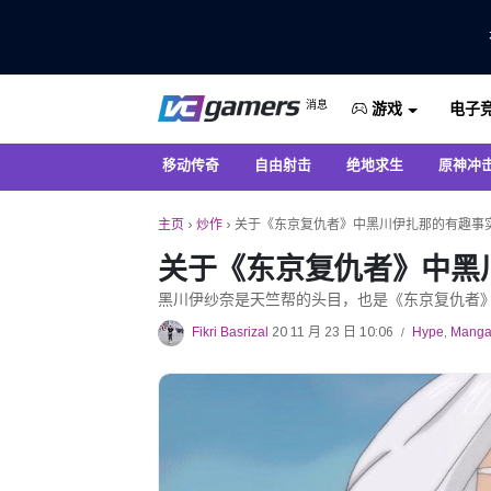
仅在 VCGamers 获取最新的游戏新闻
消息
电子
VC游戏新闻
游戏
移动传奇
自由射击
绝地求生
原神冲
主页
›
炒作
›
关于《东京复仇者》中黑川伊扎那的有趣事
关于《东京复仇者》中黑
黑川伊纱奈是天竺帮的头目，也是《东京复仇者
Fikri Basrizal
20 11 月 23 日 10:06
Hype
,
Mang
/