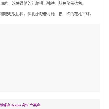
宾血统，这使得她的外貌相当独特，肤色略带棕色。
毛和睫毛很协调。伊扎娜戴着与她一模一样的花札耳环。
 Sasori 的 5 个事实