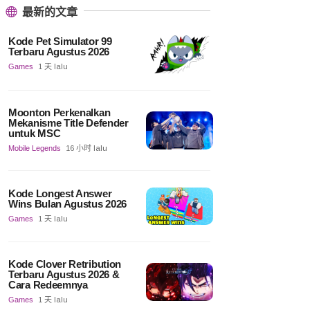
最新的文章
Kode Pet Simulator 99
Terbaru Agustus 2026
Games
1 天 lalu
Moonton Perkenalkan
Mekanisme Title Defender
untuk MSC
Mobile Legends
16 小时 lalu
Kode Longest Answer
Wins Bulan Agustus 2026
Games
1 天 lalu
Kode Clover Retribution
Terbaru Agustus 2026 &
Cara Redeemnya
Games
1 天 lalu