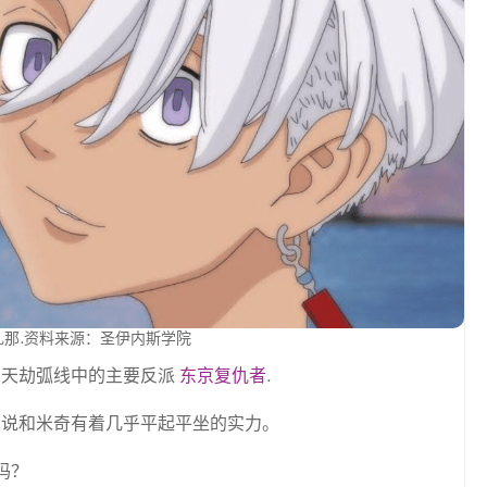
扎那.资料来源：圣伊内斯学院
列天劫弧线中的主要反派
东京复仇者
.
以说和米奇有着几乎平起平坐的实力。
吗？