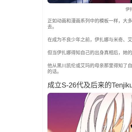
伊
正如动画和漫画系列中的模板一样，大
去。
在成为不良少年之前，伊扎娜与米奇、
但当伊扎娜得知自己的出身真相后，她
他从黑川凯伦或艾玛的母亲那里得知了
的话。
成立S-26代及后来的Tenjik