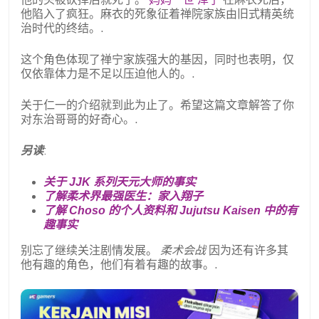
他陷入了疯狂。麻衣的死象征着禅院家族由旧式精英统
治时代的终结。.
这个角色体现了禅宁家族强大的基因，同时也表明，仅
仅依靠体力是不足以压迫他人的。.
关于仁一的介绍就到此为止了。希望这篇文章解答了你
对东治哥哥的好奇心。.
另读
:
关于 JJK 系列天元大师的事实
了解柔术界最强医生：家入翔子
了解 Choso 的个人资料和 Jujutsu Kaisen 中的有
趣事实
别忘了继续关注剧情发展。
柔术会战
因为还有许多其
他有趣的角色，他们有着有趣的故事。.