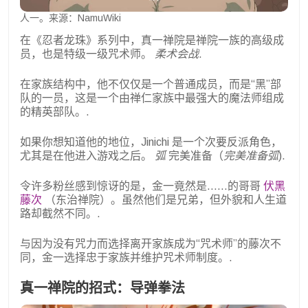
人一。来源：NamuWiki
在《忍者龙珠》系列中，真一禅院是禅院一族的高级成
员，也是特级一级咒术师。
柔术会战
.
在家族结构中，他不仅仅是一个普通成员，而是“黑”部
队的一员，这是一个由禅仁家族中最强大的魔法师组成
的精英部队。.
如果你想知道他的地位，Jinichi 是一个次要反派角色，
尤其是在他进入游戏之后。
弧
完美准备（
完美准备弧
).
令许多粉丝感到惊讶的是，金一竟然是……的哥哥
伏黑
藤次
（东治禅院）。虽然他们是兄弟，但外貌和人生道
路却截然不同。.
与因为没有咒力而选择离开家族成为“咒术师”的藤次不
同，金一选择忠于家族并维护咒术师制度。.
真一禅院的招式：导弹拳法