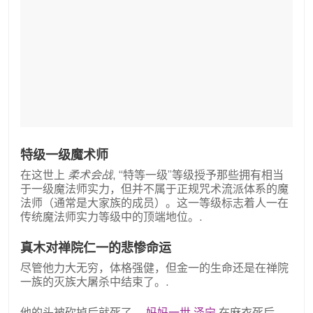
特级一级魔术师
在这世上
柔术会战
, “特等一级”等级授予那些拥有相当
于一级魔法师实力，但并不属于正规咒术流派体系的魔
法师（通常是大家族的成员）。这一等级标志着人一在
传统魔法师实力等级中的顶端地位。.
真木对禅院仁一的悲惨命运
尽管他力大无穷，体格强健，但金一的生命还是在禅院
一族的灭族大屠杀中结束了。.
他的头被砍掉后就死了。
妈妈
一世
泽宁
在麻衣死后，