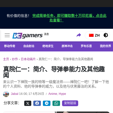
有价值的信息！
完成简单任务，即可赚取数十万印尼盾，点击此
处查看！
仅在 VCGamers 获取最新的游戏新闻
消息
VC游戏新闻
ZH
移动传奇
自由射击
绝地求生
原神冲击
罗布乐思
我的世界
主页
›
炒作
›
日本动画片
›
真院仁一：简介、导弹拳能力及其他趣闻
真院仁一：简介、导弹拳能力及其他趣
闻
来认识一下禅院一族的特等一级魔法师——禅院仁一吧！了解一下他
的个人资料、他的导弹拳的威力，以及他与伏黑藤治的关系。
Jabal
16:00, 17 6月26日
Anime
,
Hype
/
分享文章：
复制链接