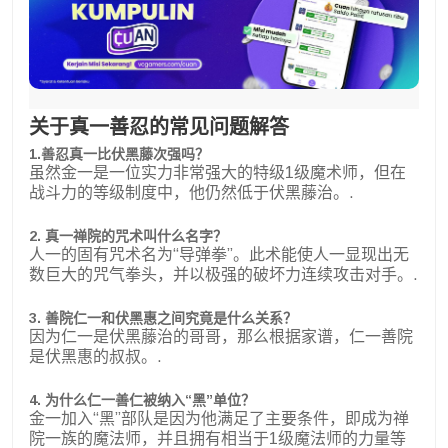
关于真一善忍的常见问题解答
1.善忍真一比伏黑藤次强吗？
虽然金一是一位实力非常强大的特级1级魔术师，但在
战斗力的等级制度中，他仍然低于伏黑藤治。.
2. 真一禅院的咒术叫什么名字？
人一的固有咒术名为“导弹拳”。此术能使人一显现出无
数巨大的咒气拳头，并以极强的破坏力连续攻击对手。.
3. 善院仁一和伏黑惠之间究竟是什么关系？
因为仁一是伏黑藤治的哥哥，那么根据家谱，仁一善院
是伏黑惠的叔叔。.
4. 为什么仁一善仁被纳入“黑”单位？
金一加入“黑”部队是因为他满足了主要条件，即成为禅
院一族的魔法师，并且拥有相当于1级魔法师的力量等