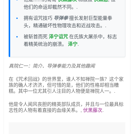
他们的命运却截然不同。.
拥有诅咒技巧
导弹拳
擅长发射巨型能量拳
头，精通破坏性物理攻击和近战攻击。.
被斩首而死
泽宁诅咒
在氏族大屠杀中，标志
着精英统治的崩溃。
泽宁
.
真院仁一：简介、导弹拳能力及其他趣闻
在《咒术回战》的世界里，谁人不知禅院一族？这个家
族的确人才济济，但可惜的是，他们的性格却相当糟
糕。其中一位尤其引人注目的人物便是禅院人一。.
他是令人闻风丧胆的精英部队成员，并且与一位最具标
志性的人物有着直接的血缘关系。,
伏黑藤次
.