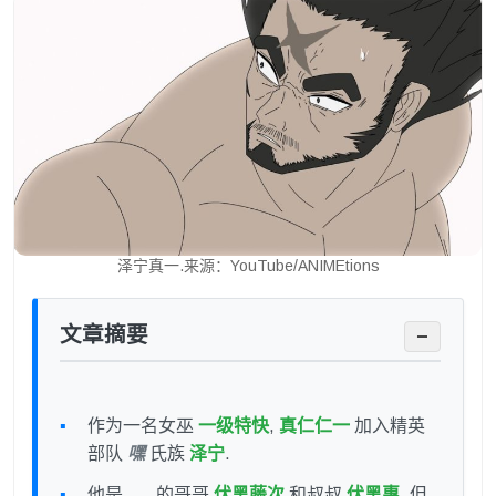
泽宁真一.来源：YouTube/ANIMEtions
文章摘要
−
作为一名女巫
一级特快
,
真仁仁一
加入精英
部队
嘿
氏族
泽宁
.
他是……的哥哥
伏黑藤次
和叔叔
伏黑惠
, 但