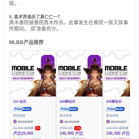
级。.
5. 柔术界谁杀了真仁仁一？
真木善院被善院真木所杀。此事发生在善院一族灭族事
件期间。
弧
准备充分。.
MLBB产品推荐
110 钻石
568颗钻石
408颗钻石
移动传奇
移动传奇
移动传奇
BV2SHOP
BV2SHOP
BV2SHOP
32,000 印尼盾
卢比17万
110,000 印尼盾
9%
13%
3%
卢比29,000
146,900 卢比
106,300 卢比