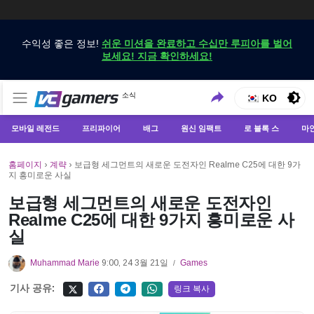
수익성 좋은 정보!
쉬운 미션을 완료하고 수십만 루피아를 벌어
보세요! 지금 확인하세요!
VCGamers에서만 최신 게임 뉴스 받기
소식
VCGamers 뉴스
KO
모바일 레전드
프리파이어
배그
원신 임팩트
로 블록 스
마
홈페이지
›
계략
›
보급형 세그먼트의 새로운 도전자인 Realme C25에 대한 9가
지 흥미로운 사실
보급형 세그먼트의 새로운 도전자인
Realme C25에 대한 9가지 흥미로운 사
실
Muhammad Marie
9:00, 24 3월 21일
Games
/
기사 공유:
링크 복사