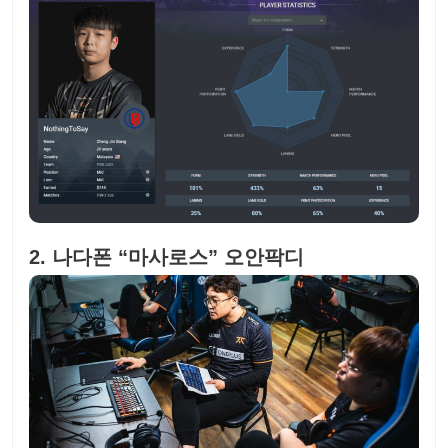
2. 나다폰 “마사로스” 오안팍디