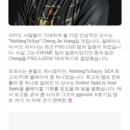
아마도 사람들이 기대하게 될 가장 인상적인 선수는
"NothingToSay" Cheng Jin Xiang일 것입니다. 말레이시
아 미드 라이너는 최근 PSG.LGD 팀의 일원이 되었습니
다. 사실 그는 EHOME 팀의 일원이었지만 중국 팀은
Cheng을 PSG.LGD에 '대여'하기로 결정했습니다.
모르시는 분들도 계시겠지만, NothingToSay는 SEA 최
고의 PUB 플레이어 중 하나였습니다. 최고의 템포 컨트
롤러 중 하나로 알려진 이 선수는 Ember Spirit과 Void
Spirit을 플레이할 기회를 얻었을 때 빛을 발했습니다. 에
서 보고됨
공식 웹 사이트-
그것의 ggscore, b
호기심 많
은
여기,
이 아래
전기
완벽한
쳉
.