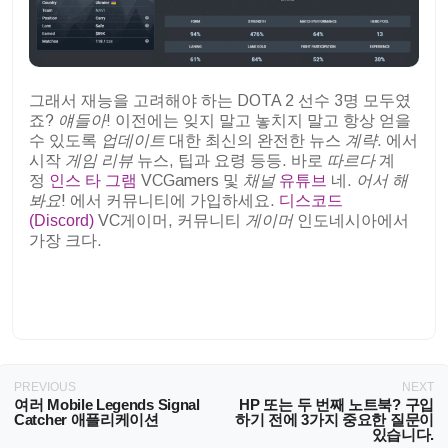
그래서 재능을 고려해야 하는 DOTA 2 선수 3명 모두였
죠?
얘들아
!
이전에는 잊지 말고 놓치지 말고 항상 얻을
수 있도록
업데이트
대한 최신의 완전한 뉴스
계략
. 에서
시작
게임 리뷰
뉴스, 팁과 요령 등등. 바로
따르다
계
정
인스 타 그램
VCGamers 및
채널
유튜브
네.
어서 해
봐요
! 에서 커뮤니티에 가입하세요.
디스코드
(Discord)
VC게이머, 커뮤니티
게이머
인도네시아에서
가장 크다.
PREVIOUS
NEXT
여러 Mobile Legends Signal
HP 또는 두 번째 노트북? 구입
Catcher 애플리케이션
하기 전에 3가지 중요한 질문이
있습니다.