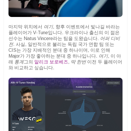
마지막 위치에서
여기
, 향후 이벤트에서 빛나길 바라는
플레이어가 V-Tune입니다. 우크라이나 출신의 이 젊은
선수는 Natus Vincere라는 팀을 도왔습니다.
어퍼 디비
전
. 사실, 일반적으로 불리는 독립 국가 연합 팀 또는
CIS는 가장 지배적인 분대 중 하나이며, 이로 인해
Major가 가장 좋아하는 분대 중 하나입니다.
여기
, 이 아
래
통계
그의
알리크 보로베즈
,
딱 한번
이전 두 플레이어
와 비교하고 싶습니다.