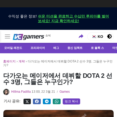
수익성 좋은 정보!
쉬운 미션을 완료하고 수십만 루피아를 벌어
보세요! 지금 확인하세요!
VCGamers에서만 최신 게임 뉴스 받기
소식
VCGamers 뉴스
KO
모바일 레전드
프리파이어
배그
원신 임팩트
로 블록 스
마
홈페이지
›
계략
›
다가오는 메이저에서 데뷔할 DOTA 2 선수 3명, 그들은 누구인
가?
다가오는 메이저에서 데뷔할 DOTA 2 선
수 3명, 그들은 누구인가?
Hillma Fadilla
13:00, 22 3월 21
Games
/
기사 공유:
링크 복사