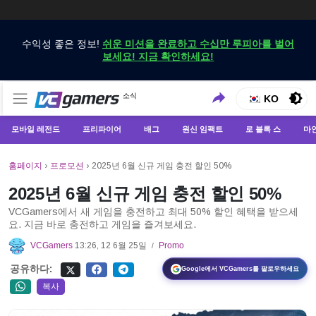
수익성 좋은 정보!
쉬운 미션을 완료하고 수십만 루피아를 벌어
보세요! 지금 확인하세요!
VCGamers에서만 최신 게임 뉴스 받기
소식
VCGamers 뉴스
KO
모바일 레전드
프리파이어
배그
원신 임팩트
로 블록 스
마
홈페이지
›
프로모션
›
2025년 6월 신규 게임 충전 할인 50%
2025년 6월 신규 게임 충전 할인 50%
VCGamers에서 새 게임을 충전하고 최대 50% 할인 혜택을 받으세
요. 지금 바로 충전하고 게임을 즐겨보세요.
VCGamers
13:26, 12 6월 25일
Promo
/
공유하다:
Google에서 VCGamers를 팔로우하세요
복사