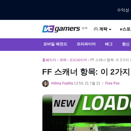
수익성 
VCGamers에서만 최신 게임 뉴스 받
소식
e스포
VCGamers 뉴스
계략
모바일 레전드
프리파이어
배그
원신
홈페이지
›
계략
›
프리파이어
›
FF 스캐너 항목: 이 2가
FF 스캐너 항목: 이 2가
Hillma Fadilla
13:50, 21 7월 21
Free Fire
/