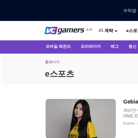
수익성 
VCGamers에서만 최신 게임 뉴스 받
소식
e스포
VCGamers 뉴스
계략
모바일 레전드
프리파이어
배그
원신
홈페이지
e스포츠
Geb
게비안 
ONIC
Esports