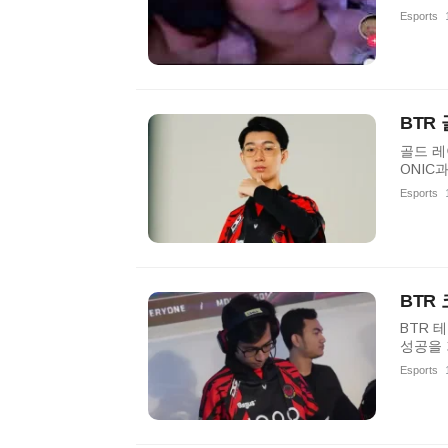
Esports
BTR
골드 레
ONIC
Esports
BTR
BTR 
성공을 
Esports