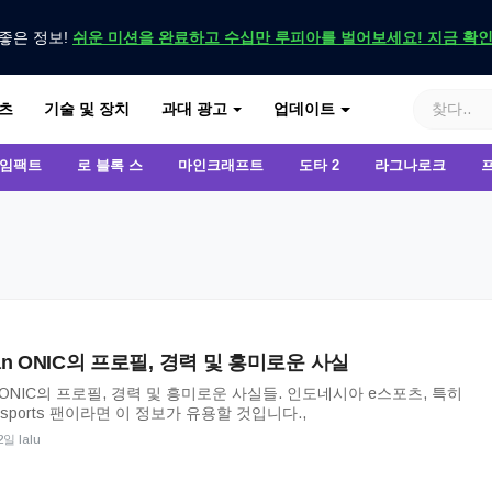
좋은 정보!
쉬운 미션을 완료하고 수십만 루피아를 벌어보세요! 지금 확
기
츠
기술 및 장치
과대 광고
업데이트
 임팩트
로 블록 스
마인크래프트
도타 2
라그나로크
ian ONIC의 프로필, 경력 및 흥미로운 사실
ONIC의 프로필, 경력 및 흥미로운 사실들. 인도네시아 e스포츠, 특히
 Esports 팬이라면 이 정보가 유용할 것입니다.,
2일 lalu