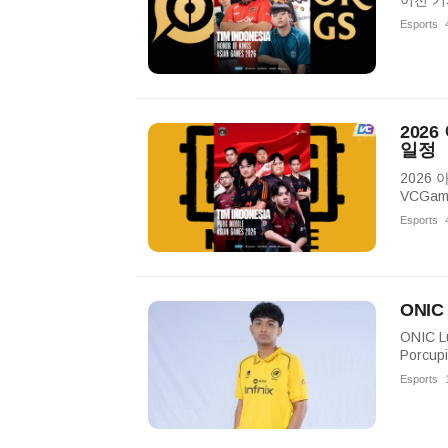
이전 기
Esports
202
일정
2026
VCGa
Esports
ONIC
ONIC 
Porcu
Esports