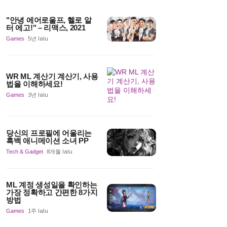
"안녕 에어로울프, 헬로 알
터 에고!" – 리맥스, 2021
Games
5년 lalu
WR ML 계산기 계산기, 사용
법을 이해하세요!
Games
3년 lalu
당신의 프로필에 어울리는
흑백 애니메이션 소녀 PP
Tech & Gadget
8개월 lalu
ML 계정 생성일을 확인하는
가장 정확하고 간편한 8가지
방법
Games
1주 lalu