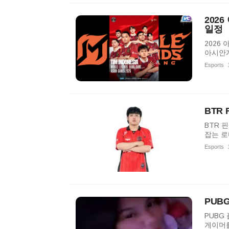
202
일정
2026
아시안게
Esports
BTR
BTR 
잡는 로
Esports
PUB
PUBG
게이머를