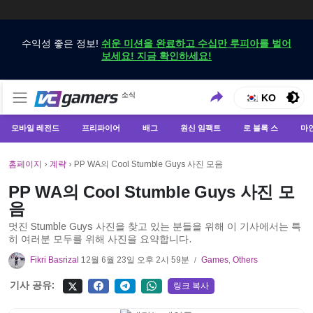
수익성 좋은 정보!
쉬운 미션을 완료하고 수십만 루피아를 벌어
보세요! 지금 확인하세요!
VCGamers에서만 최신 게임 뉴스 받기
소식
VCGamers 뉴스
KO
모바일 레전드
프리파이어
배그
원신 임팩트
로 블록 스
마
홈페이지
›
계략
›
PP WA의 Cool Stumble Guys 사진 모음
PP WA의 Cool Stumble Guys 사진 모
음
멋진 Stumble Guys 사진을 찾고 있는 분들을 위해 이 기사에서는 특
히 여러분 모두를 위해 사진을 요약합니다.
Fikri Basrizal
12월 6월 23일 오후 2시 59분
Games
,
Others
/
기사 공유:
링크 복사