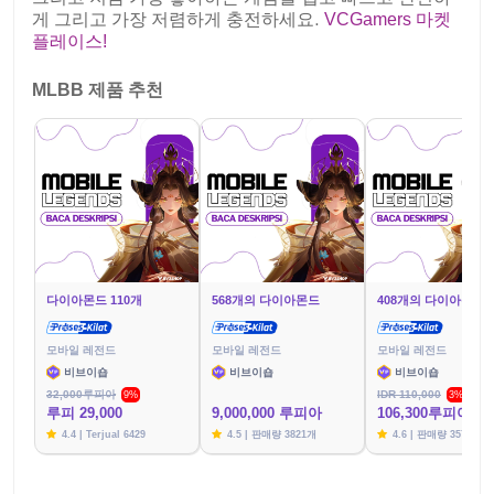
게 그리고 가장 저렴하게 충전하세요.
VCGamers 마켓
플레이스!
MLBB 제품 추천
다이아몬드 110개
568개의 다이아몬드
408개의 다이아몬드
모바일 레전드
모바일 레전드
모바일 레전드
비브이숍
비브이숍
비브이숍
32,000루피아
IDR 110,000
9%
3%
루피 29,000
9,000,000 루피아
106,300루피아
4.4 | Terjual 6429
4.5 | 판매량 3821개
4.6 | 판매량 3576개