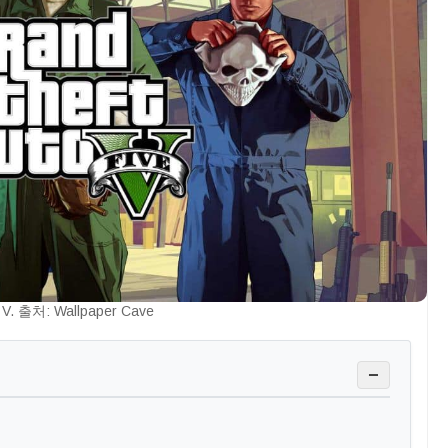
V. 출처: Wallpaper Cave
−