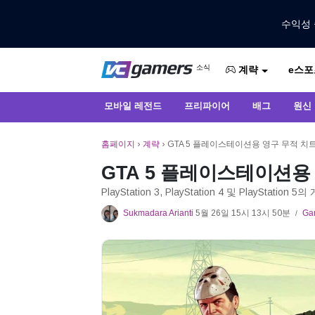
수익성 
VCGamers에서만 최신 게임 뉴스 받
소식
e스포
VCGamers 뉴스
계략
모바일 레전드
프리파이어
배그
원신
홈페이지
›
계략
›
GTA 5 플레이스테이션용 영구 무적 치
GTA 5 플레이스테이션용
PlayStation 3, PlayStation 4 및 PlaySt
Sukmadara Arianti
5월 26일 15시 13시 50분
Ga
/