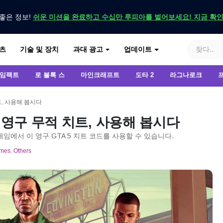
좋은 정보!
쉬운 미션을 완료하고 수십만 루피아를 벌어보세요! 지금 확
기
츠
기술 및 장치
과대 광고
업데이트
 임팩트
로 블록 스
마인크래프트
도타 2
라그나로크
트, 사용해 봅시다
 영구 무적 치트, 사용해 봅시다
ation 5의 게임에서 이 영구 GTA 5 치트 코드를 사용할 수 있습니다.
mes
,
Others