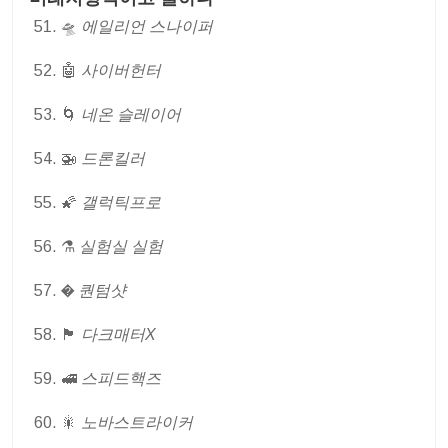
🛸
에일리언 스나이퍼
🤖
사이버헌터
🌀
네온 슬레이어
🚁
드론킬러
🌠
갤럭틱프로
⚗
실험실 실험
�
퀀텀샷
🏴
다크매터X
🚅
스피드핵즈
🎇
노바스트라이커