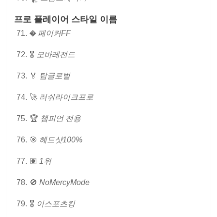
프로 플레이어 스타일 이름
�
페이커FF
🎖
모바레전드
🏅
탑글로벌
🚀
러쉬라이크프로
🏆
챔피언 전용
🎯
헤드샷100%
🏽
1위
🚫
NoMercyMode
🎖
이스포츠킹