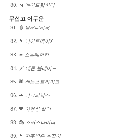
🚁
에어드랍헌터
무섭고 어두운
🩸
블러디리퍼
🏴
나이트메어X
☠
소울테이커
🗡
데몬 블레이드
🕷
베놈스트라이크
🦇
다크피닉스
🖤
야행성 살인
🎭
조커스나이퍼
🏴
저주받은 총잡이