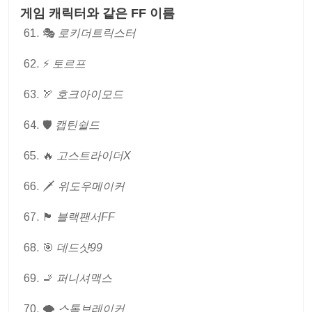
게임 캐릭터와 같은 FF 이름
🎭
로키더트릭스터
⚡
토르프
🏹
호크아이모드
🛡
캡틴쉴드
🔥
고스트라이더X
🗡
위도우메이커
🏴
블랙팬서FF
🎯
데드샷99
🚬
퍼니셔맥스
🌪
스톰브레이커