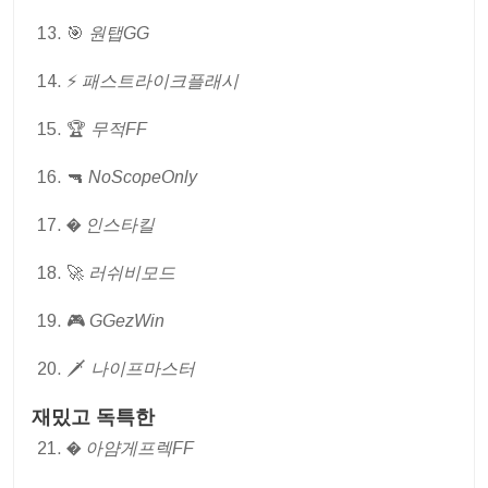
🎯
원탭GG
⚡
패스트라이크플래시
🏆
무적FF
🔫
NoScopeOnly
�
인스타킬
🚀
러쉬비모드
🎮
GGezWin
🗡
나이프마스터
재밌고 독특한
�
아얌게프렉FF