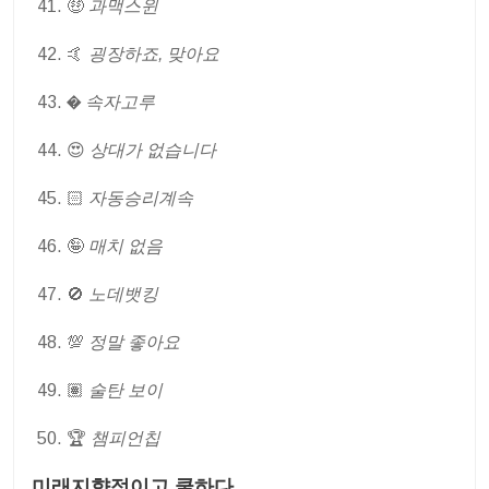
🤑
과맥스윈
🤙
굉장하죠, 맞아요
�
속자고루
😍
상대가 없습니다
🏻
자동승리계속
🤪
매치 없음
🚫
노데뱃킹
💯
정말 좋아요
🏽
술탄 보이
🏆
챔피언칩
미래지향적이고 쿨하다