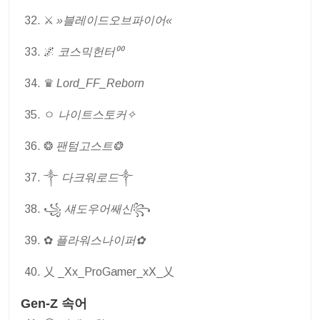
⚔
»블레이드오브파이어«
🌌
코스믹헌터⁰⁰
♛
Lord_FF_Reborn
ㅇ
나이트스토커✧
❂
팬텀고스트❂
༒
다크워로드
༒
꧁
섀도우어쌔신
꧂
✿
플라워스나이퍼✿
乂 _Xx_ProGamer_xX_乂
Gen-Z 속어