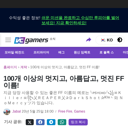
수익성 좋은 정보!
쉬운 미션을 완료하고 수십만 루피아를 벌어
보세요! 지금 확인하세요!
VCGamers에서만 최신 게임 뉴스 받기
소식
VCGamers 뉴스
KO
모바일 레전드
프리파이어
배그
원신 임팩트
로 블록 스
마
홈페이지
›
계략
›
100개 이상의 멋지고, 아름답고, 멋진 FF 이름!
100개 이상의 멋지고, 아름답고, 멋진 FF
이름!
지금 당장 사용할 수 있는 좋은 FF 이름의 예로는 𓆩ᴘsʏᴄʜᴏ𓆪꧁☠︎Ｋ
ｉｌｌｅｒ☠︎꧂乂ＲＥＡＰＥＲ乂✰ＤａｒｋＳｈｏｔ✰ᴮᴼˢˢ丶와 Ｎ
ｏＭｅｒｃｙツ가 있습니다.
Jabal
20년 5월 25일 18:00
Free Fire
,
Games
/
기사 공유:
링크 복사