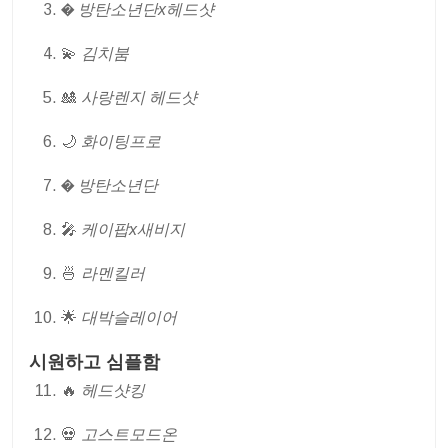
�
방탄소년단x헤드샷
💫
김치붐
🎎
사랑렌지 헤드샷
🌙
화이팅프로
�
방탄소년단
🎤
케이팝x새비지
🍜
라멘킬러
🌟
대박슬레이어
시원하고 심플함
🔥
헤드샷킹
💀
고스트모드온