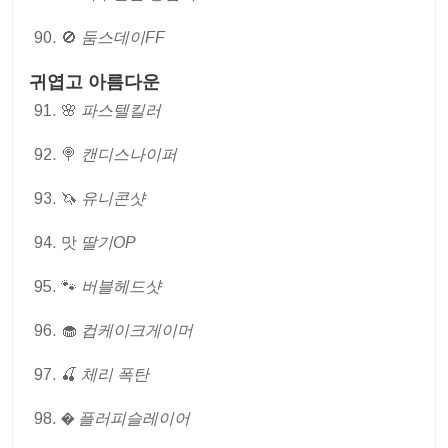
🚫
둠스데이FF
귀엽고 아름다운
🌸
파스텔킬러
🍭
캔디스나이퍼
🦄
유니콘샷
맛
딸기OP
🐾
버블헤드샷
🧁
컵케이크게이머
🍒
체리 폭탄
�
플러피슬레이어