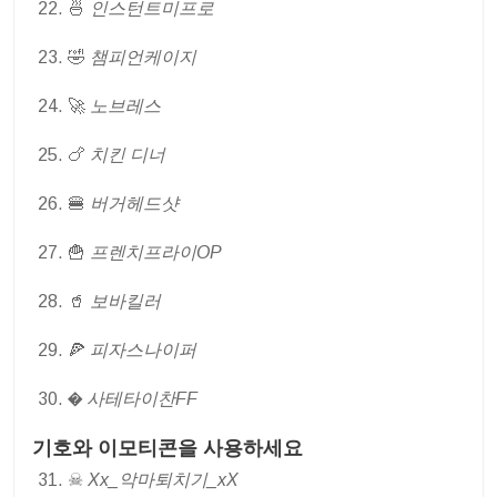
🍜
인스턴트미프로
🤣
챔피언케이지
🚀
노브레스
🍗
치킨 디너
🍔
버거헤드샷
🍟
프렌치프라이OP
🥤
보바킬러
🍕
피자스나이퍼
�
사테타이찬FF
기호와 이모티콘을 사용하세요
☠
Xx_악마퇴치기_xX