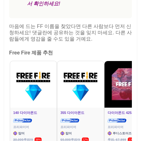
서 확인하세요!
마음에 드는 FF 이름을 찾았다면 다른 사람보다 먼저 신
청하세요! 댓글란에 공유하는 것을 잊지 마세요. 다른 사
람들에게 영감을 줄 수도 있을 거예요.
Free Fire 제품 추천
140 다이아몬드
355 다이아몬드
다이아몬드 425개
프리파이어
프리파이어
프리파이어
탑머
탑머
루디스토어즈
30,000루피아
60,000루피아
루피. 67,999
38%
22%
23%