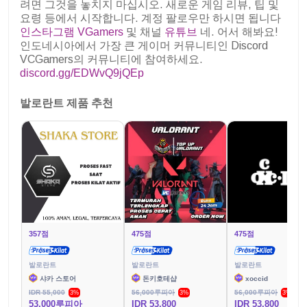
려면 그것을 놓치지 마십시오. 새로운 게임 리뷰, 팁 및
요령 등에서 시작합니다. 계정 팔로우만 하시면 됩니다
인스타그램 VGamers
및 채널
유튜브
네. 어서 해봐요!
인도네시아에서 가장 큰 게이머 커뮤니티인 Discord
VCGamers의 커뮤니티에 참여하세요.
discord.gg/EDWvQ9jQEp
발로란트 제품 추천
357점
475점
475점
발로란트
발로란트
발로란트
샤카 스토어
돈키호테샵
xoccid
IDR 55,000
56,000루피아
56,000루피아
3%
3%
3%
53,000루피아
IDR 53,800
IDR 53,800