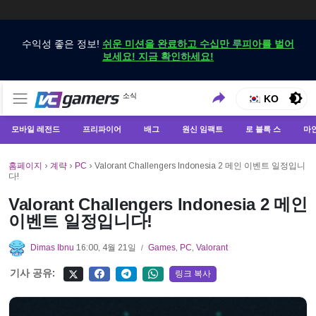
수익성 좋은 정보!
쉬운 미션을 완료하고 수십만 루피아를 벌어
보세요! 지금 확인하세요!
VCGamers에서만 최신 게임 뉴스 받기
소식
VCGamers 뉴스
KO
모바일 레전드
프리파이어
배그
원신 임팩트
로 블록 스
마
홈페이지
›
계략
›
PC
›
Valorant Challengers Indonesia 2 메인 이벤트 일정입니
다!
Valorant Challengers Indonesia 2 메인
이벤트 일정입니다!
Dimas Ibnu
16:00, 4월 21일
Games
,
PC
,
Valorant
/
기사 공유:
링크 복사