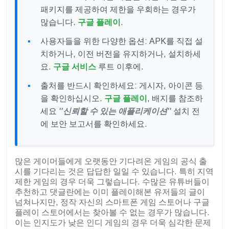
패키지를 제공하여 제한을 우회하는 경우가
많습니다.
구글 플레이
.
사용자들을 위한 다양한 옵션: APK를 직접 설
치하거나, 이전 버전을 유지하거나, 설치하세
요.
구글 서비스
루트 이후에.
출처를 반드시 확인하세요: 게시자, 아이콘 등
을 확인하십시오.
구글 플레이
, 배지를 참조하
세요
''신뢰할 수 있는 애플리케이션''
설치 전
에 보안 보고서를 확인하세요.
많은 게이머들에게 오랫동안 기다려온 게임의 공식 출
시를 기다리는 것은 답답한 일일 수 있습니다. 특히 지역
제한 게임의 경우 더욱 그렇습니다. 수많은 유튜버들이
추천하고 댓글란에는 이미 플레이해본 유저들의 글이
넘쳐나지만, 정작 자신의 스마트폰 게임 스토어나 구글
플레이 스토어에서는 찾아볼 수 없는 경우가 많습니다.
이는 인지도가 낮은 인디 게임의 경우 더욱 심각한 문제