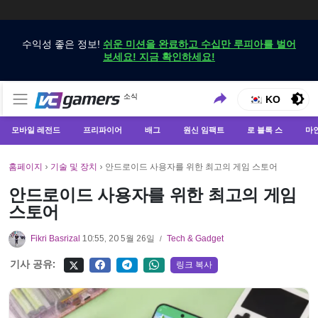
수익성 좋은 정보!
쉬운 미션을 완료하고 수십만 루피아를 벌어
보세요! 지금 확인하세요!
VCGamers에서만 최신 게임 뉴스 받기
소식
VCGamers 뉴스
KO
모바일 레전드
프리파이어
배그
원신 임팩트
로 블록 스
마
홈페이지
›
기술 및 장치
›
안드로이드 사용자를 위한 최고의 게임 스토어
안드로이드 사용자를 위한 최고의 게임
스토어
Fikri Basrizal
10:55, 20 5월 26일
Tech & Gadget
/
기사 공유:
링크 복사