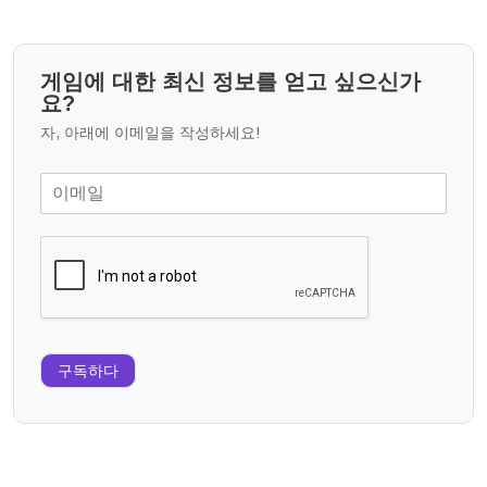
게임에 대한 최신 정보를 얻고 싶으신가
요?
자, 아래에 이메일을 작성하세요!
구독하다