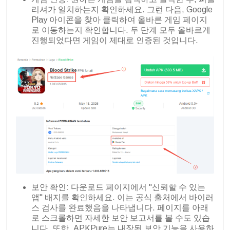
리셔가 일치하는지 확인하세요. 그런 다음, Google
Play 아이콘을 찾아 클릭하여 올바른 게임 페이지
로 이동하는지 확인합니다. 두 단계 모두 올바르게
진행되었다면 게임이 제대로 인증된 것입니다.
보안 확인: 다운로드 페이지에서 "신뢰할 수 있는
앱" 배지를 확인하세요. 이는 공식 출처에서 바이러
스 검사를 완료했음을 나타냅니다. 페이지를 아래
로 스크롤하면 자세한 보안 보고서를 볼 수도 있습
니다. 또한, APKPure는 내장된 보안 기능을 사용하