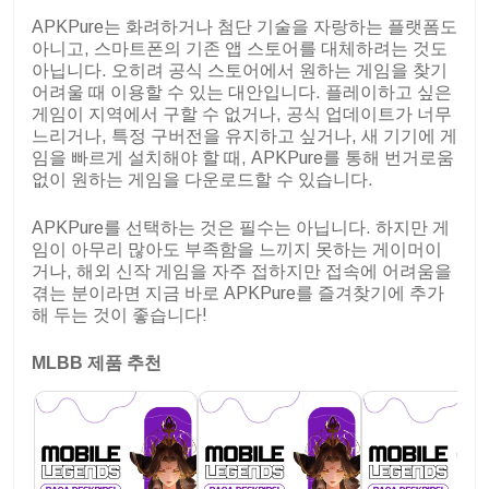
APKPure는 화려하거나 첨단 기술을 자랑하는 플랫폼도
아니고, 스마트폰의 기존 앱 스토어를 대체하려는 것도
아닙니다. 오히려 공식 스토어에서 원하는 게임을 찾기
어려울 때 이용할 수 있는 대안입니다. 플레이하고 싶은
게임이 지역에서 구할 수 없거나, 공식 업데이트가 너무
느리거나, 특정 구버전을 유지하고 싶거나, 새 기기에 게
임을 빠르게 설치해야 할 때, APKPure를 통해 번거로움
없이 원하는 게임을 다운로드할 수 있습니다.
APKPure를 선택하는 것은 필수는 아닙니다. 하지만 게
임이 아무리 많아도 부족함을 느끼지 못하는 게이머이
거나, 해외 신작 게임을 자주 접하지만 접속에 어려움을
겪는 분이라면 지금 바로 APKPure를 즐겨찾기에 추가
해 두는 것이 좋습니다!
MLBB 제품 추천