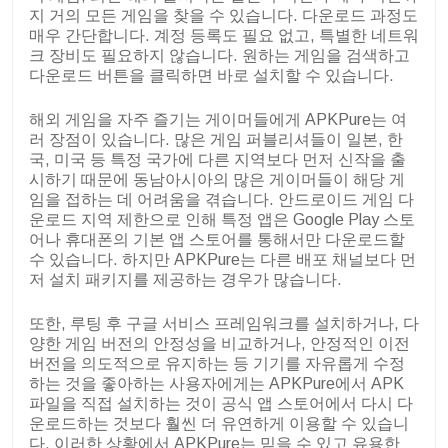
지 거의 모든 게임을 찾을 수 있습니다. 다운로드 과정도
매우 간단합니다. 계정 등록도 필요 없고, 특별한 네트워
크 장비도 필요하지 않습니다. 원하는 게임을 검색하고
다운로드 버튼을 클릭하면 바로 설치할 수 있습니다.
해외 게임을 자주 즐기는 게이머들에게 APKPure는 여
러 장점이 있습니다. 많은 게임 퍼블리셔들이 일본, 한
국, 미국 등 특정 국가에 다른 지역보다 먼저 신작을 출
시하기 때문에 동남아시아의 많은 게이머들이 해당 게
임을 접하는 데 어려움을 겪습니다. 안드로이드 게임 다
운로드 지역 제한으로 인해 특정 앱은 Google Play 스토
어나 휴대폰의 기본 앱 스토어를 통해서만 다운로드할
수 있습니다. 하지만 APKPure는 다른 배포 채널보다 먼
저 설치 패키지를 제공하는 경우가 많습니다.
또한, 루팅 후 구글 서비스 프레임워크를 설치하거나, 다
양한 게임 버전의 안정성을 비교하거나, 안정적인 이전
버전을 의도적으로 유지하는 등 기기를 자유롭게 수정
하는 것을 좋아하는 사용자에게는 APKPure에서 APK
파일을 직접 설치하는 것이 공식 앱 스토어에서 다시 다
운로드하는 것보다 훨씬 더 유연하게 이용할 수 있습니
다. 이러한 상황에서 APKPure는 믿을 수 있고 유용한