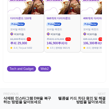
다이아몬드 110개
568개의 다이아몬드
408개의 다이아몬드
모바일 레전드
모바일 레전드
모바일 레전드
비브이숍
비브이숍
비브이숍
32,000루피아
루피아 170,000
IDR 110,000
9%
13%
3%
루피 29,000
146,900루피아
106,300루피아
4.4 | Terjual 6432
4.5 | 판매량 3821개
4.6 | 판매량 3576개
Tech and Gadget
Web2
PREVIOUS
NEXT
삭제된 인스타그램 DM을 복구
텔콤셀 카드 차단 원인 및 해결
하는 방법을 알아보세요
방법을 알아보세요