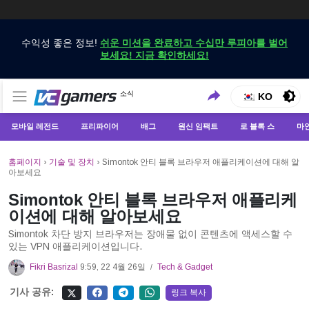
수익성 좋은 정보!
쉬운 미션을 완료하고 수십만 루피아를 벌어
보세요! 지금 확인하세요!
VCGamers에서만 최신 게임 뉴스 받기
소식
VCGamers 뉴스
KO
모바일 레전드
프리파이어
배그
원신 임팩트
로 블록 스
마
홈페이지
›
기술 및 장치
›
Simontok 안티 블록 브라우저 애플리케이션에 대해 알
아보세요
Simontok 안티 블록 브라우저 애플리케
이션에 대해 알아보세요
Simontok 차단 방지 브라우저는 장애물 없이 콘텐츠에 액세스할 수
있는 VPN 애플리케이션입니다.
Fikri Basrizal
9:59, 22 4월 26일
Tech & Gadget
/
기사 공유:
링크 복사