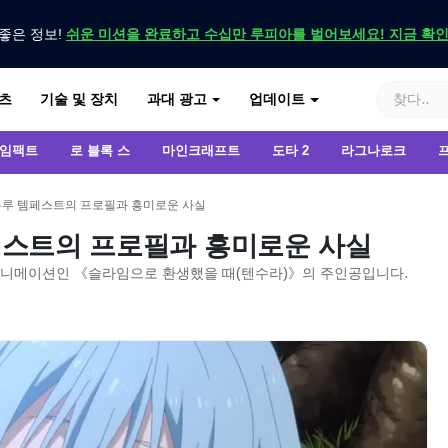
좋은 정보!
쉬운 미션을 완료하고 수십만 루피아를 벌어보세요! 지금 확
기
츠
기술 및 장치
과대 광고
업데이트
 임팩트
로 블록 스
마인크래프트
도타 2
라그나로크
리무루 템페스트의 프로필과 흥미로운 사실
템페스트의 프로필과 흥미로운 사실
애니메이션인 《슬라임으로 환생했을 때(텐수라)》의 주인공입니다.