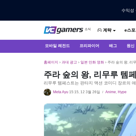
수익성 
VCGamers에서만 최신 게임 뉴스 받
소식
e스포
VCGamers 뉴스
계략
모바일 레전드
프리파이어
배그
원신
홈페이지
›
과대 광고
›
일본 만화 영화
›
주라 숲의 왕, 
주라 숲의 왕, 리무루 
리무루 템페스트는 판타지 액션 코미디 장르의 
Meta Ayu
15:15, 12 3월 26일
Anime
,
Hype
/