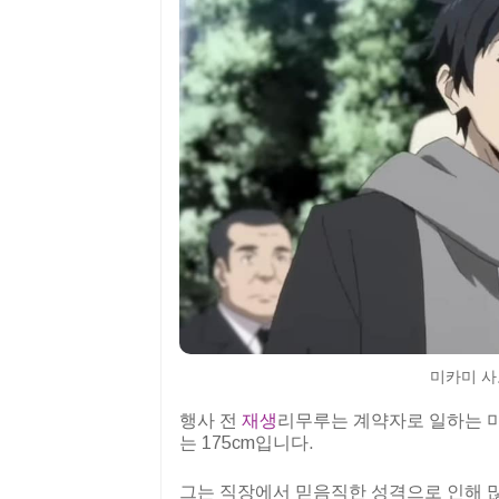
미카미 사
행사 전
재생
리무루는 계약자로 일하는 미
는 175cm입니다.
그는 직장에서 믿음직한 성격으로 인해 많