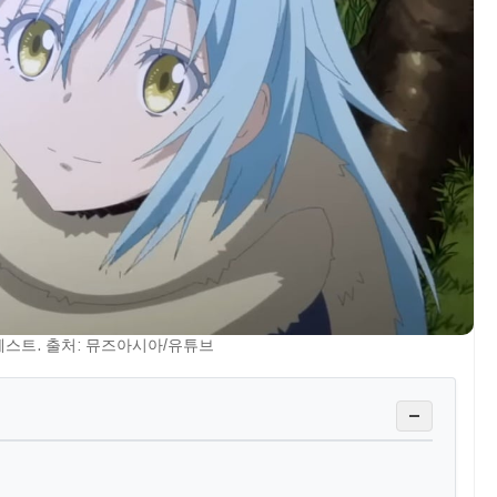
스트. 출처: 뮤즈아시아/유튜브
−