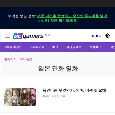
수익성 좋은 정보!
쉬운 미션을 완료하고 수십만 루피아를 벌어
보세요! 지금 확인하세요!
VCGamers에서만 최신 게임 뉴스 받기
소식
VCGamers 뉴스
KO
모바일 레전드
프리파이어
배그
원신 임팩트
로 블록 스
마
홈페이지
›
과대 광고
일본 만화 영화
동인이란 무엇인가: 의미, 어원 및 오해
Anime
2시간 lalu