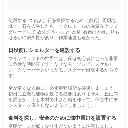
使用する
つるはし
石を採掘するため（
敷石
）周辺地
域で。石を入手したら、すぐにツールの品質をアップ
グレードして
石のツルハシ
と
石斧
. 石器は木器よりも
はるかに耐久性があり、作業速度も速かった。.
日没前にシェルターを建設する
マインクラフトの世界では、夜は初心者にとって非常
に危険な時間帯です。なぜなら、ゾンビ、スケルト
ン、クリーパーといったモンスターが出現するからで
す。.
空が暗くなる前に、必ず避難場所を確保しましょう。
初日に立派な建物を建てる必要はありません。丘に穴
を掘るか、土と木材で小さな箱を作って、休息中にモ
ンスターが侵入しないようにしましょう。.
食料を探し、安全のために懐中電灯を設置する
空腹ゲージが低くなりすぎないように注意しましょ