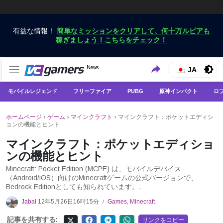
有益な情報！
簡単なミッションをクリアして、何十万ルピアも
稼ぎましょう！こちらをチェック！
VCGamersだけで最新のゲームニュースを入手
News
VCGamers ニュース
JA
モバイルレジェンド
フリーファイア
PUBG
原神インパクト
ロ
ホームページ
›
ゲーム
›
マインクラフト
›
マインクラフト：ポケットエディシ
ョンの機能とヒント
マインクラフト：ポケットエディショ
ンの機能とヒント
Minecraft: Pocket Edition (MCPE) は、モバイルデバイス
（Android/iOS）向けのMinecraftゲームの公式バージョンで、
Bedrock Editionとしても知られています。.
Jabal
12年5月26日16時15分
Games
,
Minecraft
/
記事を共有する:
リンクをコピー