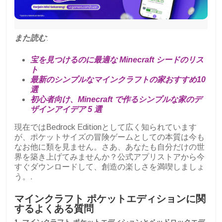
また読む
:
宝を見つけるのに最適な Minecraft シードのリス
ト
最新のシンプルなマインクラフトの家おすすめ10
選
初心者向け、Minecraft で作るシンプルな家のデ
ザインアイデア 5 選
現在ではBedrock Editionとして広く知られています
が、ポケットサイズの冒険ゲームとしての本質は今も
なお他に類を見ません。さあ、あなたも自分だけの世
界を築き上げてみませんか？公式アプリストアから今
すぐダウンロードして、創造の楽しさを満喫しましょ
う。.
マインクラフト ポケットエディションに関
するよくある質問
1. マインクラフト ポケットエディションとベッドロックエデ