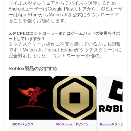
ウイルスやマルウェアからデバイスを保護するため、
AndroidユーザーはGoogle Playストアから、iOSユーザ
ーはApp StoreからMinecraftを公式にダウンロードす
ることを強くお勧めします。.
5. MCPEはコントローラーまたはゲームパッドの使用をサポ
ートしていますか？
タッチスクリーン操作に不安を感じている方にも朗報
です！Minecraft: Pocket Editionがタッチスクリーンに
完全対応しました。
コントローラー
外部の。.
Roblox製品のおすすめ
500ロバックス
500 Robux（ログイン経由）