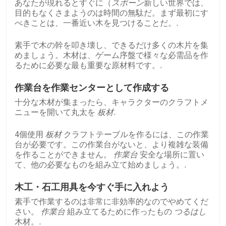
あなたが現れるとすぐに（
スポーン
新しい世界では、
目的もなくさまようのは時間の無駄だ。まず最初にす
べきことは、一番近い木を見つけることだ。.
素手で木の幹を叩き壊し、できるだけ多くの木片を集
めましょう。木材は、ゲーム序盤で様々な必需品を作
るために必要な最も重要な原材料です。.
作業台を作業センターとして作成する
十分な木材が集まったら、キャラクターのクラフトメ
ニューを開いて丸太を
板材
.
4個使用
板材
クラフトテーブルを作るには、この作業
台が必要です。この作業台がないと、より複雑な装備
を作ることができません。
作業台
安全な場所に置い
て、他の必要なものを組み立て始めましょう。.
木工・石工用具を今すぐ手に入れよう
素手で作業するのは非常に非効率的なのでやめてくだ
さい。
作業台
組み立てるために作ったもの
つるはし
木材。.