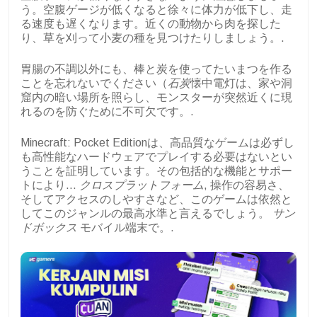
う。空腹ゲージが低くなると徐々に体力が低下し、走
る速度も遅くなります。近くの動物から肉を探した
り、草を刈って小麦の種を見つけたりしましょう。.
胃腸の不調以外にも、棒と炭を使ってたいまつを作る
ことを忘れないでください（
石炭
懐中電灯は、家や洞
窟内の暗い場所を照らし、モンスターが突然近くに現
れるのを防ぐために不可欠です。.
Minecraft: Pocket Editionは、高品質なゲームは必ずし
も高性能なハードウェアでプレイする必要はないとい
うことを証明しています。その包括的な機能とサポー
トにより…
クロスプラットフォーム
, 操作の容易さ、
そしてアクセスのしやすさなど、このゲームは依然と
してこのジャンルの最高水準と言えるでしょう。
サン
ドボックス
モバイル端末で。.