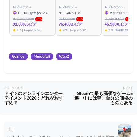
ロブロックス
ロブロックス
ロブロックス
ヒーローは生きている
マーベルストア
クマヤ10ショップ
ルピア170,000
IDR 90,000
55,500ルピア
46%
15%
15%
91,000ルピア
76,400ルピア
46,900ルピア
4.7 | Terjual 5852
4.9 | Terjual 5384
4.9 | 販売数 4003
Games
Minecraft
Web2
PREVIOUS
NEXT
ドイツのオンラインエンター
Steamで最も高価なゲーム5
テイメント2026：どれがおす
選、中には車一台分の価格の
すめ？
ものもある
山