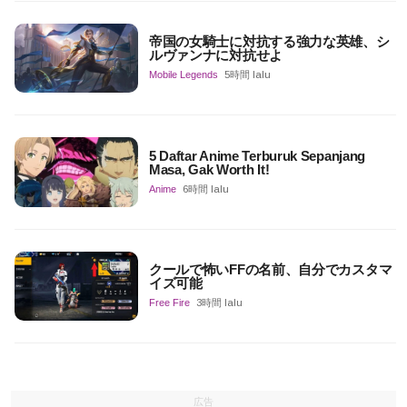
帝国の女騎士に対抗する強力な英雄、シ
ルヴァンナに対抗せよ
Mobile Legends
5時間 lalu
5 Daftar Anime Terburuk Sepanjang
Masa, Gak Worth It!
Anime
6時間 lalu
クールで怖いFFの名前、自分でカスタマ
イズ可能
Free Fire
3時間 lalu
広告