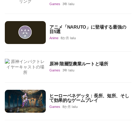
Games
3年 lalu
アニメ「NARUTO」に登場する最強の
目5選
Anime
8か月 lalu
原神 階層型農業ルートと場所
Games
3年 lalu
ヒーローベネデッタ：長所、短所、そし
て効果的なゲームプレイ
Games
8か月 lalu