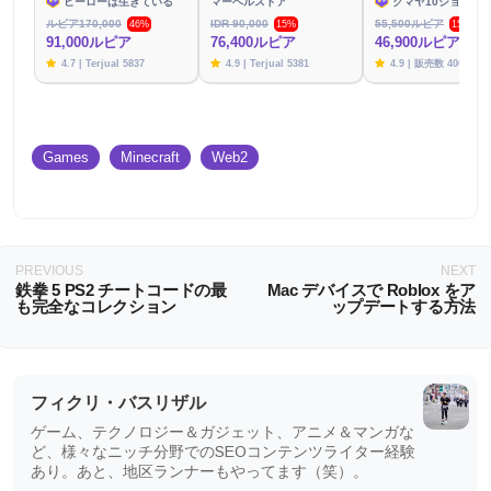
ヒーローは生きている
マーベルストア
クマヤ10ショップ
ルピア170,000
IDR 90,000
55,500ルピア
46%
15%
15%
91,000ルピア
76,400ルピア
46,900ルピア
4.7 | Terjual 5837
4.9 | Terjual 5381
4.9 | 販売数 4003
Games
Minecraft
Web2
PREVIOUS
NEXT
鉄拳 5 PS2 チートコードの最
Mac デバイスで Roblox をア
も完全なコレクション
ップデートする方法
フィクリ・バスリザル
ゲーム、テクノロジー＆ガジェット、アニメ＆マンガな
ど、様々なニッチ分野でのSEOコンテンツライター経験
あり。あと、地区ランナーもやってます（笑）。