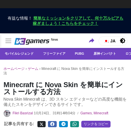
有益な情報！
簡単なミッションをクリアして、何十万ルピアも
稼ぎましょう！こちらをチェック！
VCGamersだけで最新のゲームニュースを入手
News
VCGamers ニュース
JA
モバイルレジェンド
フリーファイア
PUBG
原神インパクト
ロ
ホームページ
›
ゲーム
›
Minecraft に Nova Skin を簡単にインストールする方
法
Minecraft に Nova Skin を簡単にイン
ストールする方法
Nova Skin Minecraft は、3D スキン エディターなどの高度な機能を
備えたスキンをデザインできるサイトです。
Fikri Basrizal
10月24日、31時14時04分
Games
,
Minecraft
/
記事を共有する:
リンクをコピー