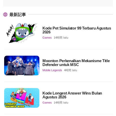
最新記事
Kode Pet Simulator 99 Terbaru Agustus
2026
Games
14時間 lalu
Moonton Perkenalkan Mekanisme Title
Defender untuk MSC
Mobile Legends
4時間 lalu
Kode Longest Answer Wins Bulan
Agustus 2026
Games
14時間 lalu