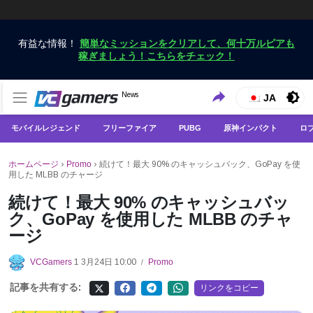
有益な情報！
簡単なミッションをクリアして、何十万ルピアも
稼ぎましょう！こちらをチェック！
VCGamersだけで最新のゲームニュースを入手
News
VCGamers ニュース
JA
モバイルレジェンド
フリーファイア
PUBG
原神インパクト
ロ
ホームページ
›
Promo
›
続けて！最大 90% のキャッシュバック、GoPay を使
用した MLBB のチャージ
続けて！最大 90% のキャッシュバッ
ク、GoPay を使用した MLBB のチャ
ージ
VCGamers
1 3月24日 10:00
Promo
/
記事を共有する:
リンクをコピー