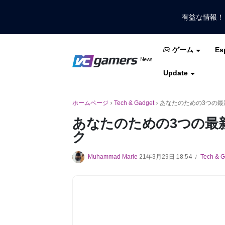
有益な情報
Es
ゲーム
VCGamersだけで最新のゲームニュ
News
VCGamers ニュ
Update
モバイルレジェンド
フリーファイア
PUB
ホームページ
›
Tech & Gadget
›
あなたのための3つの最新の
あなたのための3つの最新のX
ク
Muhammad Marie
21年3月29日 18:54
Tech & 
/