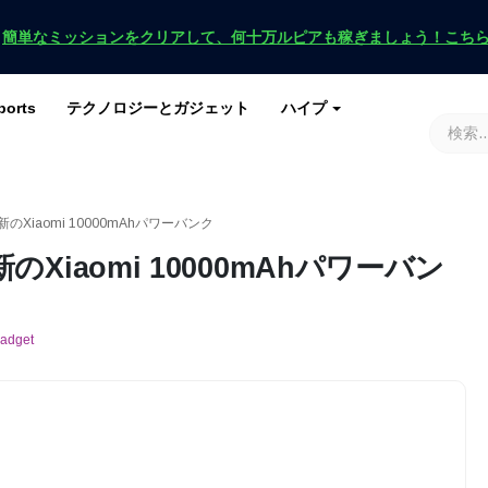
！
簡単なミッションをクリアして、何十万ルピアも稼ぎましょう！こち
ports
テクノロジーとガジェット
ハイプ
ースを入手
ース
G
原神インパクト
ロブロックス
マインクラフト
土田 2
Xiaomi 10000mAhパワーバンク
iaomi 10000mAhパワーバン
Gadget