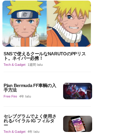
SNSで使えるクールなNARUTOのPPリス
ト。ネイバー必携！
Tech & Gadget
1週間 lalu
Plan Bermuda FF車輌の入
手方法
Free Fire
4年 lalu
セレブグラムでよく使用さ
れるバイラル IG フィルタ
ー
Tech & Gadget
4年 lalu