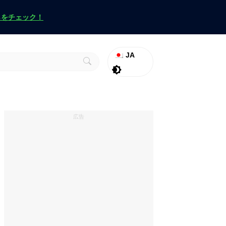
らをチェック！
JA
ラグナロク
Promo
ヴァロラント
広告