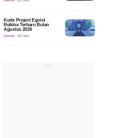
Games
2日 lalu
Kode Project Egoist
Roblox Terbaru Bulan
Agustus 2026
Games
2日 lalu
広告