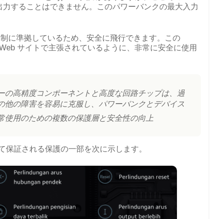
り、出力することはできません。このパワーバンクの最大入力
規制に準拠しているため、安全に飛行できます。この
の公式 Web サイトで主張されているように、非常に安全に使用
ーの高精度コンポーネントと高度な回路チップは、過
の他の障害を容易に克服し、パワーバンクとデバイス
常使用のための複数の保護層と安全性の向上
 によって保証される保護の一部を次に示します。