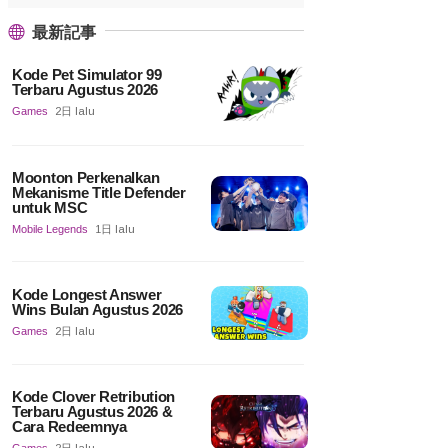
最新記事
Kode Pet Simulator 99
Terbaru Agustus 2026
Games
2日 lalu
Moonton Perkenalkan
Mekanisme Title Defender
untuk MSC
Mobile Legends
1日 lalu
Kode Longest Answer
Wins Bulan Agustus 2026
Games
2日 lalu
Kode Clover Retribution
Terbaru Agustus 2026 &
Cara Redeemnya