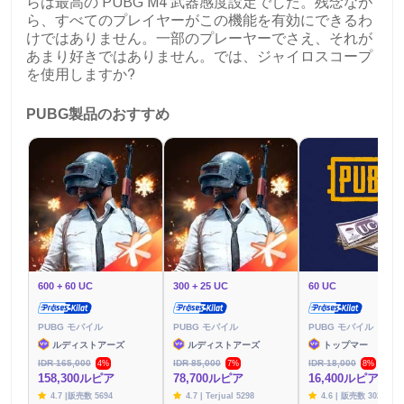
らは最高の PUBG M4 武器感度設定でした。残念なが
ら、すべてのプレイヤーがこの機能を有効にできるわ
けではありません。一部のプレーヤーでさえ、それが
あまり好きではありません。では、ジャイロスコープ
を使用しますか?
PUBG製品のおすすめ
600 + 60 UC
300 + 25 UC
60 UC
PUBG モバイル
PUBG モバイル
PUBG モバイル
ルディストアーズ
ルディストアーズ
トップマー
IDR 165,000
IDR 85,000
IDR 18,000
4%
7%
8%
158,300ルピア
78,700ルピア
16,400ルピア
4.7 |販売数 5694
4.7 | Terjual 5298
4.6 | 販売数 3020