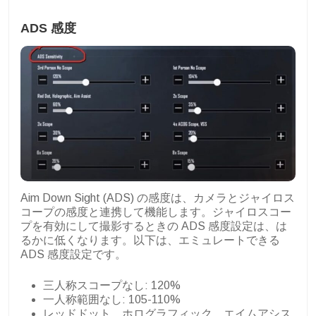
ADS 感度
Aim Down Sight (ADS) の感度は、カメラとジャイロス
コープの感度と連携して機能します。ジャイロスコー
プを有効にして撮影するときの ADS 感度設定は、は
るかに低くなります。以下は、エミュレートできる
ADS 感度設定です。
三人称スコープなし: 120%
一人称範囲なし: 105-110%
レッドドット、ホログラフィック、エイムアシス