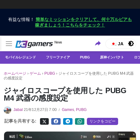
有益な情報！
簡単なミッションをクリアして、何十万ルピアも
稼ぎましょう！こちらをチェック！
VCGamersだけで最新のゲームニュースを入手
News
VCGamers ニュース
JA
モバイルレジェンド
フリーファイア
PUBG
原神インパクト
ロ
ホームページ
›
ゲーム
›
PUBG
›
ジャイロスコープを使用した PUBG M4 武器
の感度設定
ジャイロスコープを使用した PUBG
M4 武器の感度設定
Jabal
21年12月27日 7:00
Games
,
PUBG
/
記事を共有する:
リンクをコピー