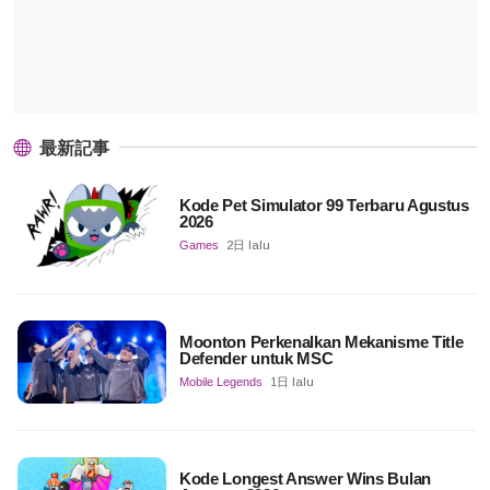
最新記事
Kode Pet Simulator 99 Terbaru Agustus
2026
Games
2日 lalu
Moonton Perkenalkan Mekanisme Title
Defender untuk MSC
Mobile Legends
1日 lalu
Kode Longest Answer Wins Bulan