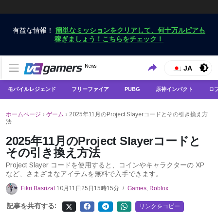
有益な情報！
簡単なミッションをクリアして、何十万ルピアも
稼ぎましょう！こちらをチェック！
VCGamersだけで最新のゲームニュースを入手
News
VCGamers ニュース
JA
モバイルレジェンド
フリーファイア
PUBG
原神インパクト
ロ
ホームページ
›
ゲーム
›
2025年11月のProject Slayerコードとその引き換え方
法
2025年11月のProject Slayerコードと
その引き換え方法
Project Slayer コードを使用すると、コインやキャラクターの XP
など、さまざまなアイテムを無料で入手できます。
Fikri Basrizal
10月11日25日15時15分
Games
,
Roblox
/
記事を共有する:
リンクをコピー