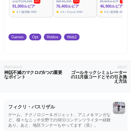
ルピア170,000
IDR 90,000
55,500ルピア
46%
15%
15%
91,000ルピア
76,400ルピア
46,900ルピア
4.7 |販売数 5889
4.9 | Terjual 5390
4.9 | 販売数 4003
Games
Opt
Roblox
Web2
PREVIOUS
NEXT
神話不滅のマクロの5つの重要
ゴールキックシミュレーター
なポイント
の11月版コードとその引き換
え方法
フィクリ・バスリザル
ゲーム、テクノロジー＆ガジェット、アニメ＆マンガな
ど、様々なニッチ分野でのSEOコンテンツライター経験
あり。あと、地区ランナーもやってます（笑）。