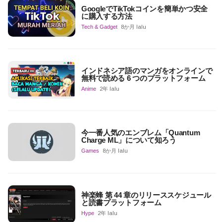
GoogleでTikTokコインを簡単かつ安全
に購入する方法
Tech & Gadget
8か月 lalu
インドネシア語のマンガをオンラインで
無料で読める 6 つのプラットフォーム
Anime
2年 lalu
今一番人気のエンブレム「Quantum
Charge ML」について知ろう
Games
8か月 lalu
神楽蜂 第 44 章のリリーススケジュール
と読書プラットフォーム
Hype
2年 lalu