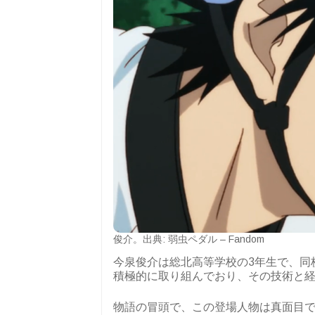
俊介。出典: 弱虫ペダル – Fandom
今泉俊介は総北高等学校の3年生で、同
積極的に取り組んでおり、その技術と経
物語の冒頭で、この登場人物は真面目