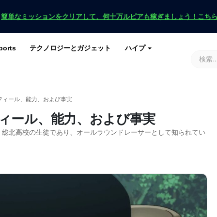
！
簡単なミッションをクリアして、何十万ルピアも稼ぎましょう！こち
ports
テクノロジーとガジェット
ハイプ
ースを入手
ース
G
原神インパクト
ロブロックス
マインクラフト
土田 2
フィール、能力、および事実
ィール、能力、および事実
、総北高校の生徒であり、オールラウンドレーサーとして知られてい