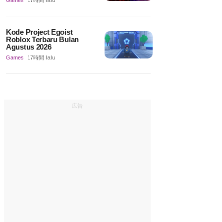
Games
17時間 lalu
Kode Project Egoist
Roblox Terbaru Bulan
Agustus 2026
Games
17時間 lalu
広告