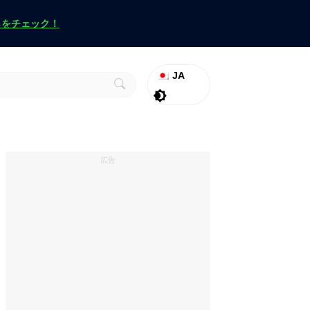
らをチェック！
JA
ラグナロク
Promo
ヴァロラント
広告