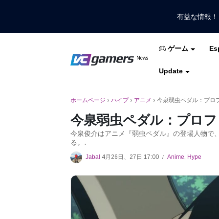
有益な情報
Es
ゲーム
VCGamersだけで最新のゲームニュ
News
VCGamers ニュ
Update
モバイルレジェンド
フリーファイア
PUB
ホームページ
›
ハイプ
›
アニメ
›
今泉弱虫ペダル：プロ
今泉弱虫ペダル：プロフ
今泉俊介はアニメ『弱虫ペダル』の登場人物で
る。.
Jabal
4月26日、27日 17:00
Anime
,
Hype
/