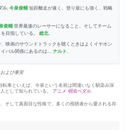
ダル
,
今泉俊輔
短距離走が速く、登り坂にも強く、戦略
泉俊輔
世界最速のレーサーになること、そしてチーム
とを目指している。
総北
.
で、映画のサウンドトラックを聴くときはよくイヤホン
ライバル関係にあるのは…
ナルト
.
、および事実
自転車といえば、今泉という名前は間違いなく馴染み深
一人として知られている。
アニメ
弱虫ペダル
.
心、そして真面目な性格で、多くの視聴者から愛される存