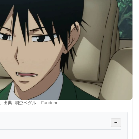
出典: 弱虫ペダル – Fandom
−