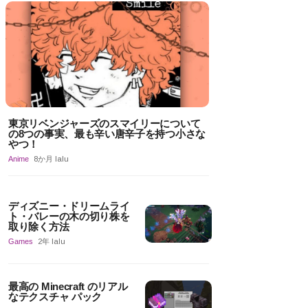
東京リベンジャーズのスマイリーについて
の8つの事実、最も辛い唐辛子を持つ小さな
やつ！
Anime
8か月 lalu
ディズニー・ドリームライ
ト・バレーの木の切り株を
取り除く方法
Games
2年 lalu
最高の Minecraft のリアル
なテクスチャ パック