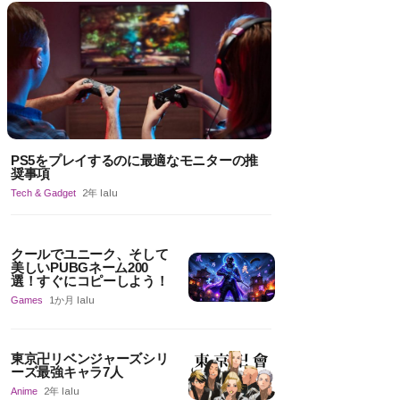
PS5をプレイするのに最適なモニターの推
奨事項
Tech & Gadget
2年 lalu
クールでユニーク、そして
美しいPUBGネーム200
選！すぐにコピーしよう！
Games
1か月 lalu
東京卍リベンジャーズシリ
ーズ最強キャラ7人
Anime
2年 lalu