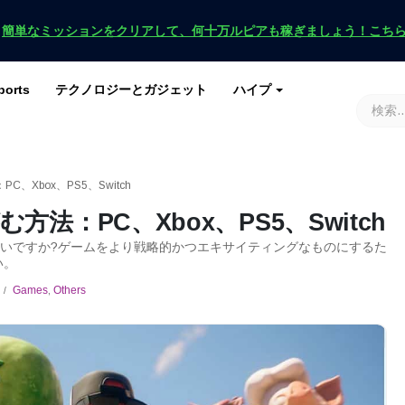
！
簡単なミッションをクリアして、何十万ルピアも稼ぎましょう！こち
ports
テクノロジーとガジェット
ハイプ
ースを入手
ース
G
原神インパクト
ロブロックス
マインクラフト
土田 2
Xbox、PS5、Switch
法：PC、Xbox、PS5、Switch
知りたいですか?ゲームをより戦略的かつエキサイティングなものにするた
い。
Games
,
Others
/