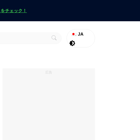
らをチェック！
JA
ラグナロク
Promo
ヴァロラント
広告