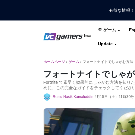
有益な情報
Es
ゲーム
VCGamersだけで最新のゲームニュ
News
VCGamers ニュ
Update
モバイルレジェンド
フリーファイア
PUB
ホームページ
›
ゲーム
›
フォートナイトでしゃがむ方法：PC、
フォートナイトでしゃがむ方
Fortnite で素早く効果的にしゃがむ方法を
めに、この完全なガイドをチェックしてくださ
Restu Nasik Kamaluddin
4月15日（土）11時30分