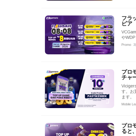
フラッ
ピア
VCGa
やWD
Promo
3
プロモ
チャー
Vic
す。お
ます。
Mobile L
プロモ
ると、