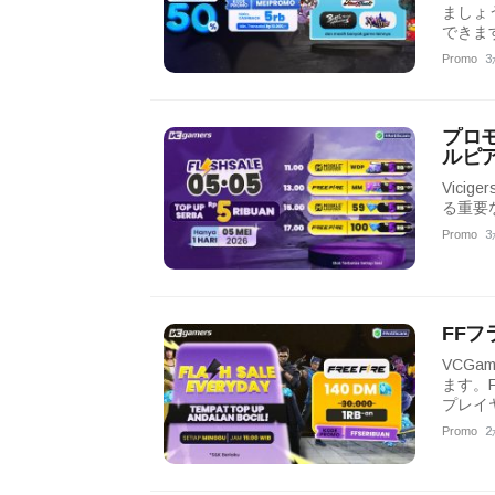
ましょ
できま
Promo
3
プロモ
ルピ
Vici
る重要
Promo
3
FFフ
VCGa
ます。F
プレイヤ
Promo
2