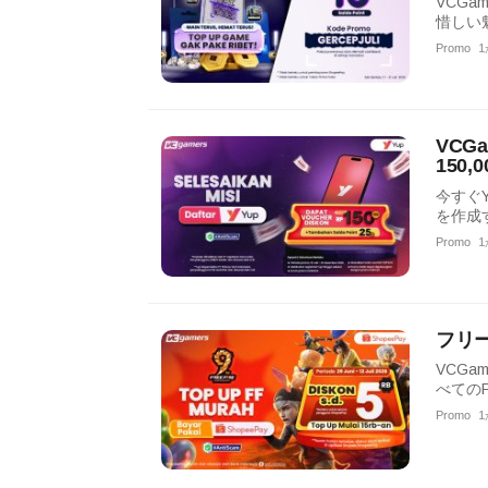
VCG
惜しい
Promo
1
VCG
150
今すぐ
を作成
Promo
1
フリ
VCGa
べてのF
Promo
1