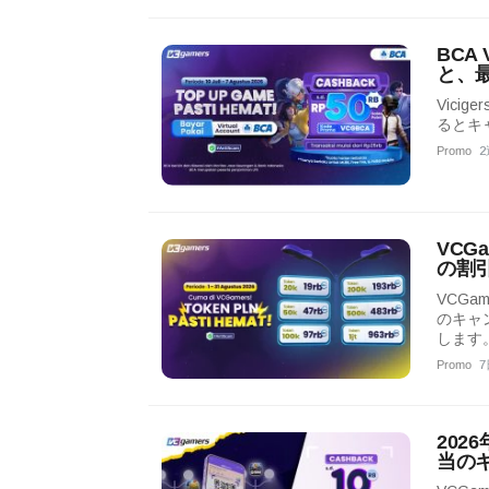
BC
と、
Vic
るとキ
Promo
2
VCG
の割
VCG
のキャン
します
Promo
7
202
当の