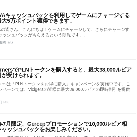
A VAキャッシュバックを利用してゲームにチャージする
最大5万ポイント獲得できます。
igersの皆さん、こんにちは！ゲームにチャージして、さらにチャージす
ャッシュバックがもらえるという朗報です。.
週間 lalu
amersでPLNトークンを購入すると、最大38,000ルピア
引が受けられます。
amersは「PLNトークンをお得に購入」キャンペーンを実施中です。こ
ペーンでは、Vicigersの皆様に最大38,000ルピアの即時割引を提供
。
日 lalu
6年7月限定、Gercepプロモーションで10,000ルピア相
キャッシュバックをお楽しみください。