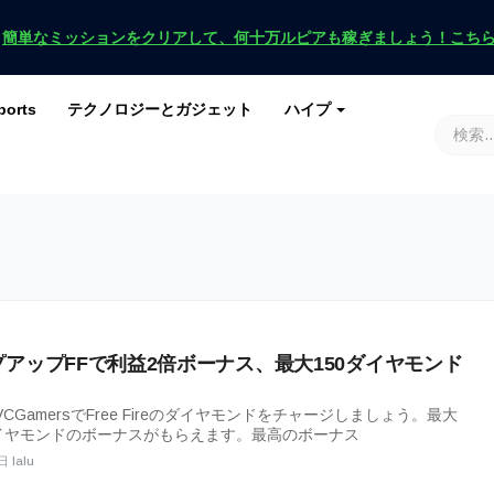
！
簡単なミッションをクリアして、何十万ルピアも稼ぎましょう！こち
ports
テクノロジーとガジェット
ハイプ
ースを入手
ース
G
原神インパクト
ロブロックス
マインクラフト
土田 2
プアップFFで利益2倍ボーナス、最大150ダイヤモンド
CGamersでFree Fireのダイヤモンドをチャージしましょう。最大
ダイヤモンドのボーナスがもらえます。最高のボーナス
日 lalu