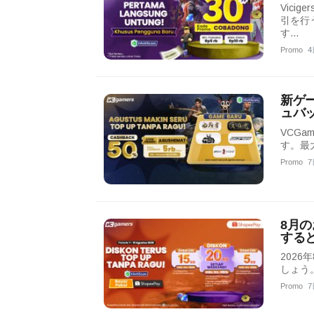
Vici
引を行
す…
Promo
4
新ゲー
ュバッ
VCG
す。最
Promo
7
8月の
すると
2026
しょう
Promo
7