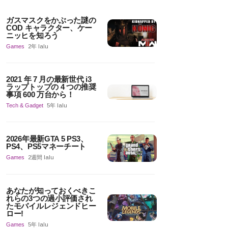
ガスマスクをかぶった謎の
COD キャラクター、ケー
ニッヒを知ろう
Games
2年 lalu
2021 年 7 月の最新世代 i3
ラップトップの 4 つの推奨
事項 600 万台から！
Tech & Gadget
5年 lalu
2026年最新GTA 5 PS3、
PS4、PS5マネーチート
Games
2週間 lalu
あなたが知っておくべきこ
れらの3つの過小評価され
たモバイルレジェンドヒー
ロー!
Games
5年 lalu