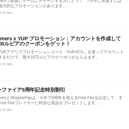
amersで頻繁にゲームにチャージする方にとって、7月中に見逃すには
魅力的なプロモーションがあります。
か月 lalu
amers x YUP プロモーション：アカウントを作成して
,000ルピアのクーポンをゲット！
YUPアプリでプロモーションコード「YUPVCG」を使ってアカウント
するだけで、最大15万ルピアのクーポンがもらえます。
か月 lalu
ーファイア9周年記念特別割引
mersとShopeePayは、今年で9周年を迎えるFree Fireを記念して、す
ree Fireプレイヤーに特別な賞品をプレゼントします。.
か月 lalu