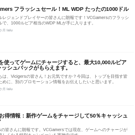
amers フラッシュセール！ML WDP たったの1000ドル
ルレジェンドプレイヤーの皆さんに朗報です！VCGamersのフラッシ
ルで、1000ルピア相当のWDP MLが手に入ります。
か月 lalu
Sを使ってゲームにチャージすると、最大10,000ルピア
ャッシュバックがもらえます。
ちは、Vicigersの皆さん！お元気ですか？今回は、トップを目指す皆
ために、別のプロモーション情報をお伝えしたいと思います。
か月 lalu
のお得情報：新作ゲームをチャージして50％キャッシュ
ク
gersの皆さんに朗報です。VCGamersでは現在、ゲームへのチャージが
楽しくなる特別キャンペーンを実施中です。