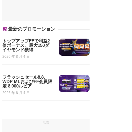
最新のプロモーション
トップアップFFで利益2
倍ボーナス、最大150ダ
イヤモンド獲得
2026 年 8 月 4 日
フラッシュセール8.8、
WDP MLおよびFF会員限
定 8,000ルピア
2026 年 8 月 4 日
広告