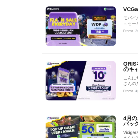
VCG
モバイ
ュセー
Promo
2
QRI
のキ
こんに
さんの
Promo
4
4月
バッ
Vici
さらに