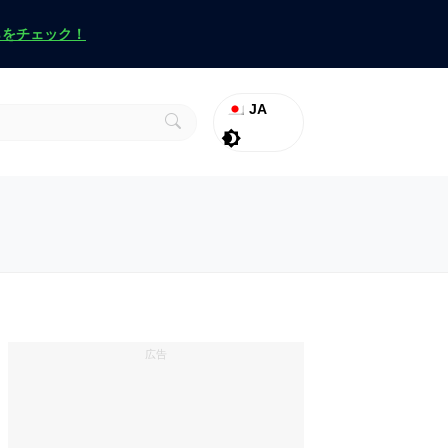
らをチェック！
JA
ラグナロク
Promo
ヴァロラント
広告