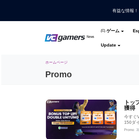
有益な情報
Es
ゲーム
VCGamersだけで最新のゲームニュ
News
VCGamers ニュ
Update
モバイルレジェンド
フリーファイア
PUB
ホームページ
Promo
トッ
獲得
今すぐV
150
Promo
3