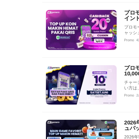
プロモ
イン
プロモ
ャッシ
Promo
4
プロモ
10,
チャー
い方は
Promo
2
202
ュバ
202