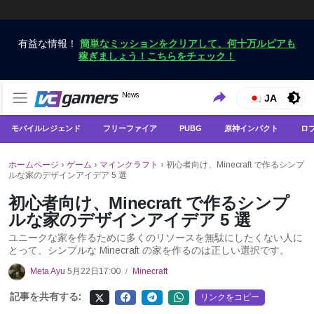
有益な情報！
簡単なミッションをクリアして、何十万ルピアも
稼ぎましょう！こちらをチェック！
VCGamersだけで最新のゲームニュースを入手
News
VCGamers ニュース
JA
モバイルレジェンド
フリーファイア
PUBG
原神インパクト
ロ
ホームページ
›
ゲーム
›
マインクラフト
›
初心者向け、Minecraft で作るシンプ
ルな家のデザインアイデア 5 選
初心者向け、Minecraft で作るシンプ
ルな家のデザインアイデア 5 選
ユニークな家を作るために多くのリソースを無駄にしたくない人に
とって、シンプルな Minecraft の家を作るのは正しい選択です。
Meta Ayu
5月22日17:00
Minecraft
/
記事を共有する:
リンクをコピー