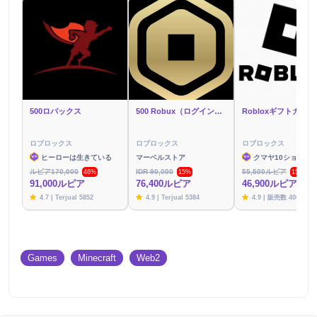
500ロバックス
500 Robux（ログイン経由）
ロブロックス
ロブロックス
ロブロックス
ヒーローは生きている
マーベルストア
クマヤ10ショップ
ルピア170,000
IDR 90,000
55,500ルピア
46%
15%
15%
91,000ルピア
76,400ルピア
46,900ルピア
4.7 | Terjual 5852
4.9 | Terjual 5384
4.9 | 販売数 4003
Games
Minecraft
Web2