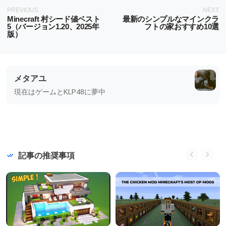
PREVIOUS
NEXT
Minecraft 村シード値ベスト
最新のシンプルなマインクラ
5（バージョン1.20、2025年
フトの家おすすめ10選
版）
メタアユ
現在はゲームとKLP48に夢中
記事の推奨事項