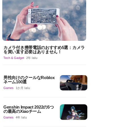
カメラ付き携帯電話のおすすめ5選：カメラ
を買い直す必要はありません！
Tech & Gadget
2年 lalu
男性向けのクールなRoblox
ネーム100選
Games
1か月 lalu
Genshin Impact 2022の5つ
の最高のXiaoチーム
Games
4年 lalu