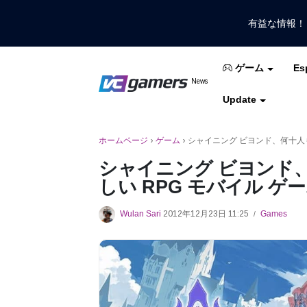
有益な情報
Es
ゲーム
VCGamersだけで最新のゲームニュ
News
VCGamers ニュ
Update
モバイルレジェンド
フリーファイア
PUB
ホームページ
›
ゲーム
›
シャイニング ビヨンド、何十人
シャイニング ビヨンド
しい RPG モバイル ゲ
Wulan Sari
2012年12月23日 11:25
Games
/