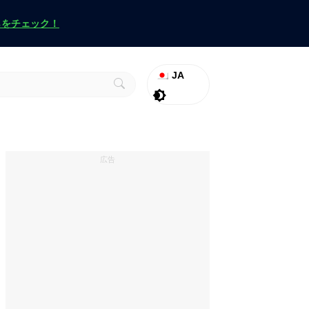
らをチェック！
JA
ラグナロク
Promo
ヴァロラント
広告