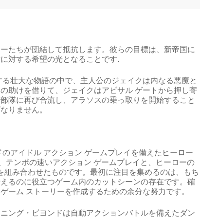
ローたちが団結して抵抗します。彼らの目標は、新帝国に
に対する希望の光となることです.
する壮大な物語の中で、主人公のジェイクは内なる悪魔と
の助けを借りて、ジェイクはアビサル ゲートから押し寄
力部隊に再び合流し、アラソスの乗っ取りを開始すること
ばなりません。
ドのアイドル アクション ゲームプレイを備えたヒーロー
は、テンポの速いアクション ゲームプレイと、ヒーローの
テムを組み合わせたものです。最初に注目を集めるのは、もち
伝えるのに役立つゲーム内のカットシーンの存在です。確
ゲーム ストーリーを作成するための余分な努力です。
イニング・ビヨンドは自動アクションバトルを備えたダン