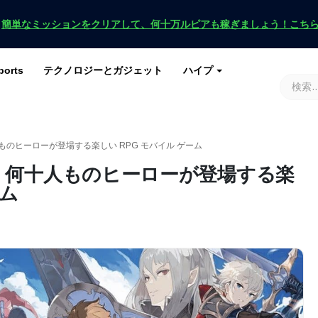
！
簡単なミッションをクリアして、何十万ルピアも稼ぎましょう！こち
ports
テクノロジーとガジェット
ハイプ
ースを入手
ース
G
原神インパクト
ロブロックス
マインクラフト
土田 2
ものヒーローが登場する楽しい RPG モバイル ゲーム
、何十人ものヒーローが登場する楽
ーム