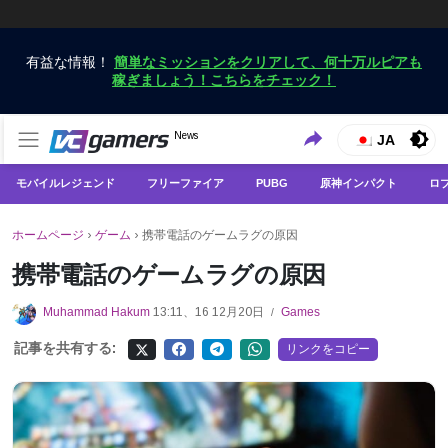
有益な情報！
簡単なミッションをクリアして、何十万ルピアも
稼ぎましょう！こちらをチェック！
VCGamersだけで最新のゲームニュースを入手
News
VCGamers ニュース
JA
モバイルレジェンド
フリーファイア
PUBG
原神インパクト
ロ
ホームページ
›
ゲーム
›
携帯電話のゲームラグの原因
携帯電話のゲームラグの原因
Muhammad Hakum
13:11、16 12月20日
Games
/
記事を共有する:
リンクをコピー