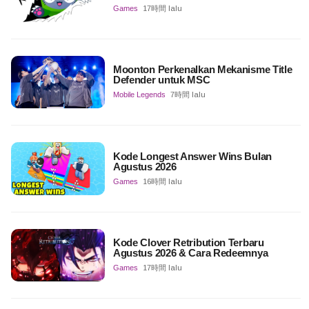
Games
17時間 lalu
Moonton Perkenalkan Mekanisme Title
Defender untuk MSC
Mobile Legends
7時間 lalu
Kode Longest Answer Wins Bulan
Agustus 2026
Games
16時間 lalu
Kode Clover Retribution Terbaru
Agustus 2026 & Cara Redeemnya
Games
17時間 lalu