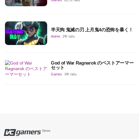
半天狗 鬼滅の刃 上月鬼4の恐怖を暴く！
Anime
2年 lalu
God of War Ragnarok のベストアーマー
セット
Games
3年 lalu
News