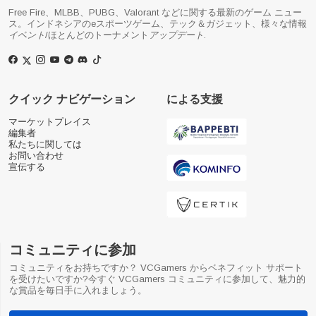
Free Fire、MLBB、PUBG、Valorant などに関する最新のゲーム ニュー
ス。インドネシアのeスポーツゲーム、テック＆ガジェット、様々な情報
イベント
/ほとんどのトーナメント
アップデート
.
クイック ナビゲーション
による支援
マーケットプレイス
編集者
私たちに関しては
お問い合わせ
宣伝する
コミュニティに参加
コミュニティをお持ちですか？ VCGamers からベネフィット サポート
を受けたいですか?今すぐ VCGamers コミュニティに参加して、魅力的
な賞品を毎日手に入れましょう。