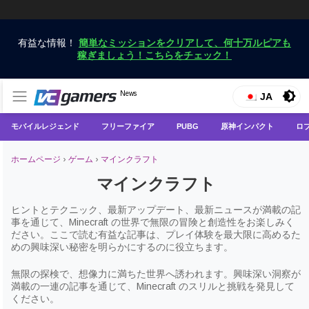
有益な情報！
簡単なミッションをクリアして、何十万ルピアも
稼ぎましょう！こちらをチェック！
VCGamersだけで最新のゲームニュースを入手
News
VCGamers ニュース
JA
モバイルレジェンド
フリーファイア
PUBG
原神インパクト
ロ
ホームページ
›
ゲーム
›
マインクラフト
マインクラフト
ヒントとテクニック、最新アップデート、最新ニュースが満載の記
事を通じて、Minecraft の世界で無限の冒険と創造性をお楽しみく
ださい。ここで読む有益な記事は、プレイ体験を最大限に高めるた
めの興味深い秘密を明らかにするのに役立ちます。
無限の探検で、想像力に満ちた世界へ誘われます。興味深い洞察が
満載の一連の記事を通じて、Minecraft のスリルと挑戦を発見して
ください。