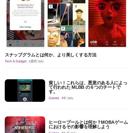
スナップグラムとは何か、より美しくする方法
Tech & Gadget
1週間 lalu
貧しい！これらは、悪意のある人によっ
て行われた MLBB の 6 つのチートで
す。
Games
4年 lalu
ヒーロープールとは何か？MOBAゲーム
におけるその影響を理解しよう
Games
8か月 lalu