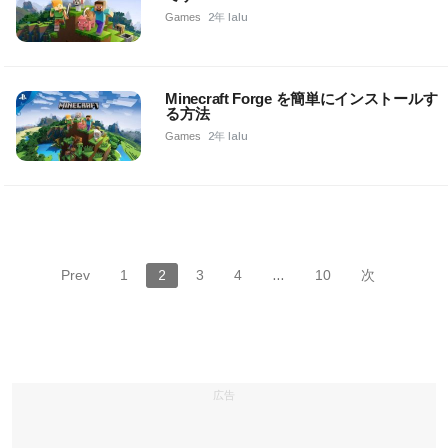
Games
2年 lalu
Minecraft Forge を簡単にインストールす
る方法
Games
2年 lalu
Prev
1
2
3
4
…
10
次
広告