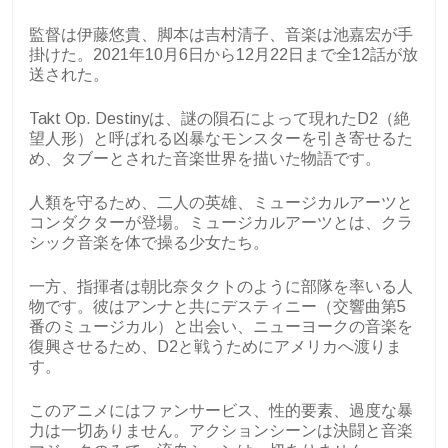
監督は伊藤悠貴、脚本は吉村清子、音楽は池嘉宏が手
掛けた。2021年10月6日から12月22日まで全12話が放
送された。
Takt Op. Destinyは、謎の隕石によって現れたD2（絶
望人形）と呼ばれる凶暴なモンスターを引き寄せるた
め、タブーとされた音楽世界を描いた物語です。
人類を守るため、二人の英雄、ミュージカルアーツと
コンダクターが登場。ミュージカルアーツとは、クラ
シック音楽を体で操る少女たち。
一方、指揮者は朝比奈タクトのように部隊を率いる人
物です。彼はアンナと共にデスティニー（交響曲第5
番のミュージカル）と出会い、ニューヨークの音楽を
復興させるため、D2と戦うためにアメリカへ渡りま
す。
このアニメにはファンサービス、性的要素、過度な暴
力は一切ありません。アクションシーンは決闘と音楽