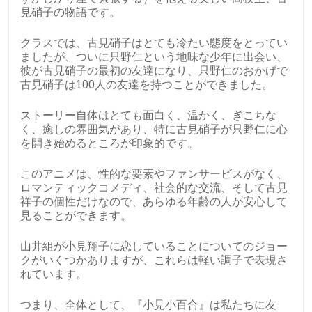
見硝子の物語です。
クラスでは、古見硝子はとても冷たい態度をとってい
ましたが、ついに只野仁という地味な少年に出会い、
彼が古見硝子の最初の友達になり、只野仁のおかげで
古見硝子は100人の友達を持つことができました。
ストーリー自体はとても面白く、温かく、ぎこちな
く、癒しの雰囲気があり、特に古見硝子が只野仁に心
を開き始めるところが印象的です。
このアニメは、性的な要素やファンサービスがなく、
ロマンティックコメディ、社会的な交流、そして古見
祥子の個性だけなので、あらゆる年齢の人が安心して
見ることができます。
山井組が小見翔子に恋していることについてのジョー
クがいくつかありますが、これらは軽い調子で表現さ
れています。
つまり、全体として、『小見小百合』は私たちに友