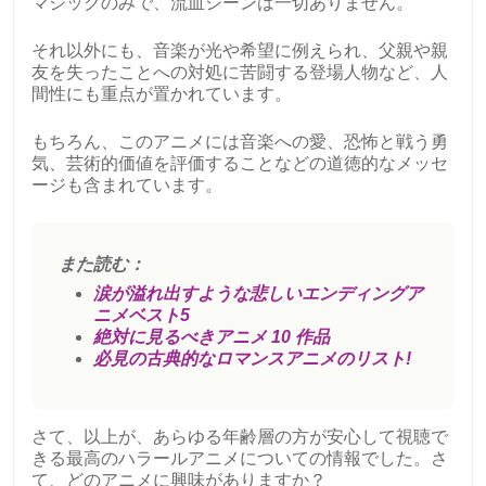
マジックのみで、流血シーンは一切ありません。
それ以外にも、音楽が光や希望に例えられ、父親や親
友を失ったことへの対処に苦闘する登場人物など、人
間性にも重点が置かれています。
もちろん、このアニメには音楽への愛、恐怖と戦う勇
気、芸術的価値を評価することなどの道徳的なメッセ
ージも含まれています。
また読む：
涙が溢れ出すような悲しいエンディングア
ニメベスト5
絶対に見るべきアニメ 10 作品
必見の古典的なロマンスアニメのリスト!
さて、以上が、あらゆる年齢層の方が安心して視聴で
きる最高のハラールアニメについての情報でした。さ
て、どのアニメに興味がありますか？