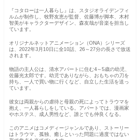
『コタローは一人暮らし』は、スタジオライデンフィ
ルムが制作し、牧野友恵が監督、佐藤博が脚本、木村
智美がキャラクターデザイン、森友哉が音楽を担当し
ています。
オリジナルネットアニメーション（ONA）シリーズ
は、2022年3月10日に全10話、26～27分の長さで放送
されます。
物語の主人公は、清水アパートに住む4～5歳の幼児、
佐藤光太郎です。幼児でありながら、おもちゃの刀を
持ち、一人で買い物に行くなど、自立した生活を送っ
ています。
彼女は両親からの虐待と母親の死によってトラウマを
抱え、一人暮らしをしている。アパートでは、漫画家
やホステス、成人男性など、誰とでも仲良くなる。
このアニメはコメディージャンルであり、ストーリー
はトラウマ、孤独、癒しといった問題に過度ではない