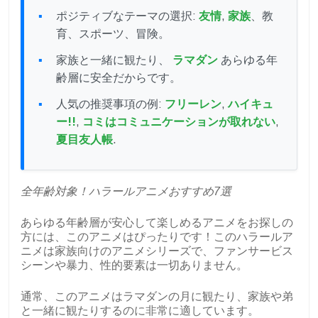
ポジティブなテーマの選択:
友情
,
家族
、教
育、スポーツ、冒険。
家族と一緒に観たり、
ラマダン
あらゆる年
齢層に安全だからです。
人気の推奨事項の例:
フリーレン
,
ハイキュ
ー!!
,
コミはコミュニケーションが取れない
,
夏目友人帳
.
全年齢対象！ハラールアニメおすすめ7選
あらゆる年齢層が安心して楽しめるアニメをお探しの
方には、このアニメはぴったりです！このハラールア
ニメは家族向けのアニメシリーズで、ファンサービス
シーンや暴力、性的要素は一切ありません。
通常、このアニメはラマダンの月に観たり、家族や弟
と一緒に観たりするのに非常に適しています。