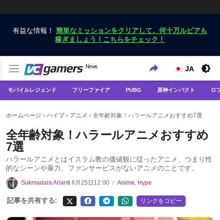
有益な情報！
簡単なミッションをクリアして、何十万ルピアも
稼ぎましょう！こちらをチェック！
VCGamersだけで最新のゲームニュースを入手
News
VCGamers ニュース
JA
モバイルレジェンド
フリーファイア
PUBG
原神インパクト
ロ
ホームページ
›
ハイプ
›
アニメ
›
全年齢対象！ハラールアニメおすすめ7選
全年齢対象！ハラールアニメおすすめ
7選
ハラールアニメとはイスラム教の価値観に従ったアニメ、つまり性
的なシーンや暴力、ファンサービスがないアニメのことです。
Sukmadara Arianti
6月25日12:00
Anime
,
Hype
/
記事を共有する:
リンクをコピー