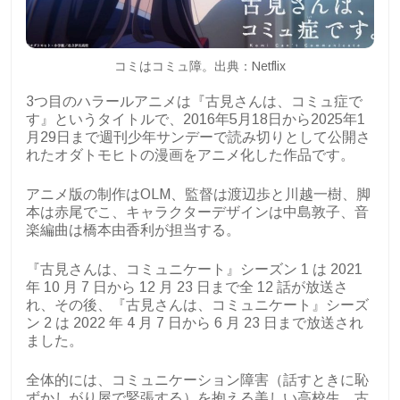
コミはコミュ障。出典：Netflix
3つ目のハラールアニメは『古見さんは、コミュ症で
す』というタイトルで、2016年5月18日から2025年1
月29日まで週刊少年サンデーで読み切りとして公開さ
れたオダトモヒトの漫画をアニメ化した作品です。
アニメ版の制作はOLM、監督は渡辺歩と川越一樹、脚
本は赤尾でこ、キャラクターデザインは中島敦子、音
楽編曲は橋本由香利が担当する。
『古見さんは、コミュニケート』シーズン 1 は 2021
年 10 月 7 日から 12 月 23 日まで全 12 話が放送さ
れ、その後、『古見さんは、コミュニケート』シーズ
ン 2 は 2022 年 4 月 7 日から 6 月 23 日まで放送され
ました。
全体的には、コミュニケーション障害（話すときに恥
ずかしがり屋で緊張する）を抱える美しい高校生、古