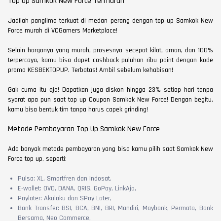
Top Up Samkok New Force Termurah
Jadilah panglima terkuat di medan perang dengan top up Samkok New
Force murah di VCGamers Marketplace!
Selain harganya yang murah, prosesnya secepat kilat, aman, dan 100%
terpercaya, kamu bisa dapet cashback puluhan ribu point dengan kode
promo KESBEKTOPUP. Terbatas! Ambil sebelum kehabisan!
Gak cuma itu aja! Dapatkan juga diskon hingga 23% setiap hari tanpa
syarat apa pun saat top up Coupon Samkok New Force! Dengan begitu,
kamu bisa bentuk tim tanpa harus capek grinding!
Metode Pembayaran Top Up Samkok New Force
Ada banyak metode pembayaran yang bisa kamu pilih saat Samkok New
Force top up, seperti:
Pulsa: XL, Smartfren dan Indosat,
E-wallet: OVO, DANA, QRIS, GoPay, LinkAja,
Paylater: Akulaku dan SPay Later,
Bank Transfer: BSI, BCA, BNI, BRI, Mandiri, Maybank, Permata, Bank
Bersama, Neo Commerce,