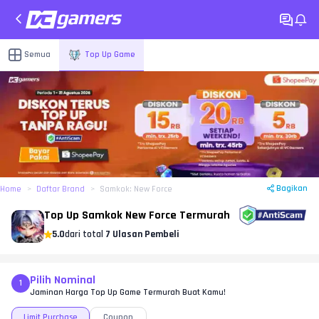
Semua
Top Up Game
Bagikan
Home
Daftar Brand
Samkok: New Force
Top Up Samkok New Force Termurah
5.0
dari total
7 Ulasan Pembeli
Pilih Nominal
1
Jaminan Harga Top Up Game Termurah Buat Kamu!
Limit Purchase
Coupon