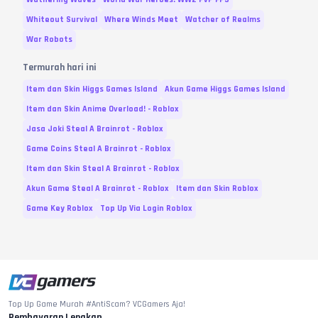
Whiteout Survival
Where Winds Meet
Watcher of Realms
Variasi dan Harga diperbarui pada
09
Agustus
2026
War Robots
Termurah hari ini
Item dan Skin Higgs Games Island
Akun Game Higgs Games Island
Item dan Skin Anime Overload! - Roblox
Jasa Joki Steal A Brainrot - Roblox
Game Coins Steal A Brainrot - Roblox
Item dan Skin Steal A Brainrot - Roblox
Akun Game Steal A Brainrot - Roblox
Item dan Skin Roblox
Game Key Roblox
Top Up Via Login Roblox
Top Up Game Murah #AntiScam? VCGamers Aja!
Pembayaran Lengkap