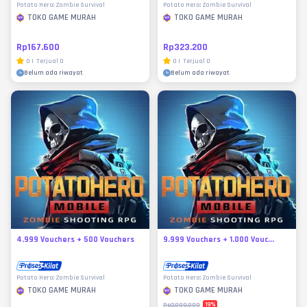
Potato Hero: Zombie Survival
Potato Hero: Zombie Survival
TOKO GAME MURAH
TOKO GAME MURAH
Rp167.600
Rp323.200
0
|
Terjual
0
0
|
Terjual
0
Belum ada riwayat
Belum ada riwayat
4.999 Vouchers + 500 Vouchers
9.999 Vouchers + 1.000 Vouc...
Potato Hero: Zombie Survival
Potato Hero: Zombie Survival
TOKO GAME MURAH
TOKO GAME MURAH
19
%
Rp2.000.000