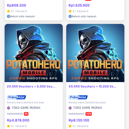
Rp808.300
Rp1.625.900
0
|
Terjual
0
0
|
Terjual
0
Belum ada riwayat
Belum ada riwayat
29.999 Vouchers + 6.000 Vou...
49.999 Vouchers + 10.000 Vo...
Potato Hero: Zombie Survival
Potato Hero: Zombie Survival
TOKO GAME MURAH
TOKO GAME MURAH
2
%
10
%
Rp5.000.000
Rp9.000.000
Rp4.878.000
Rp8.130.100
0
|
Terjual
0
0
|
Terjual
0