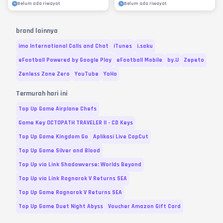
Belum ada riwayat
Belum ada riwayat
brand lainnya
imo International Calls and Chat
iTunes
i.saku
eFootball Powered by Google Play
eFootball Mobile
by.U
Zepeto
Zenless Zone Zero
YouTube
YoHo
Termurah hari ini
Top Up Game Airplane Chefs
Game Key OCTOPATH TRAVELER II - CD Keys
Top Up Game Kingdom Go
Aplikasi Live CapCut
Top Up Game Silver and Blood
Top Up via Link Shadowverse: Worlds Beyond
Top Up via Link Ragnarok V Returns SEA
Top Up Game Ragnarok V Returns SEA
Top Up Game Duet Night Abyss
Voucher Amazon Gift Card