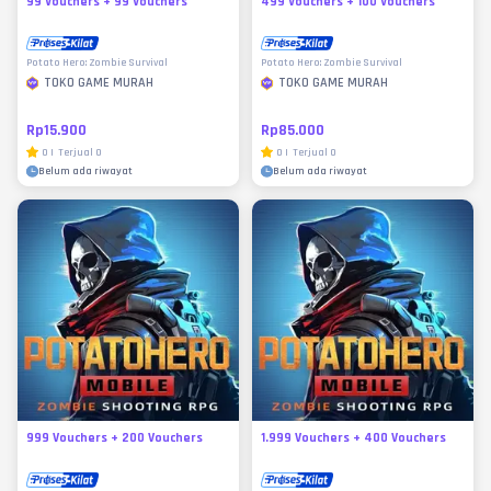
99 Vouchers + 99 Vouchers
499 Vouchers + 100 Vouchers
Potato Hero: Zombie Survival
Potato Hero: Zombie Survival
TOKO GAME MURAH
TOKO GAME MURAH
Rp15.900
Rp85.000
0
|
Terjual
0
0
|
Terjual
0
Belum ada riwayat
Belum ada riwayat
999 Vouchers + 200 Vouchers
1.999 Vouchers + 400 Vouchers