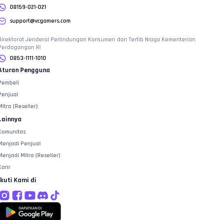
08159-021-021
support@vcgamers.com
Direktorat Jenderal Perlindungan Konsumen dan Tertib Niaga Kementerian
Perdagangan RI
0853-1111-1010
Aturan Pengguna
Pembeli
Penjual
Mitra (Reseller)
Lainnya
Komunitas
Menjadi Penjual
Menjadi Mitra (Reseller)
Karir
Ikuti Kami di