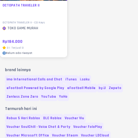
OCTOPATH TRAVELER II
OCTOPATH TRAVELER II - CD Keys
TOKO GAME MURAH
Rp184.000
0
|
Terjual
0
Belum ada riwayat
brand lainnya
imo International Calls and Chat
iTunes
i.saku
eFootball Powered by Google Play
eFootball Mobile
by.U
Zepeto
Zenless Zone Zero
YouTube
YoHo
Termurah hari ini
Robux 5 Hari Roblox
DLC Roblox
Voucher Viu
Voucher SoulChill - Voice Chat & Party
Voucher FolaPlay
Voucher Microsoft Office
Voucher Steam
Voucher LDCloud