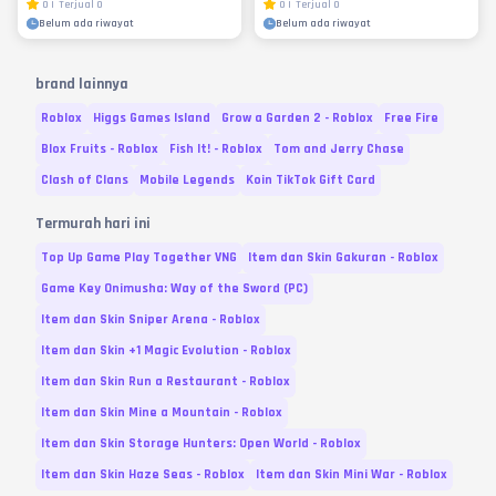
0
|
Terjual
0
0
|
Terjual
0
Belum ada riwayat
Belum ada riwayat
brand lainnya
Roblox
Higgs Games Island
Grow a Garden 2 - Roblox
Free Fire
Blox Fruits - Roblox
Fish It! - Roblox
Tom and Jerry Chase
Clash of Clans
Mobile Legends
Koin TikTok Gift Card
Termurah hari ini
Top Up Game Play Together VNG
Item dan Skin Gakuran - Roblox
Game Key Onimusha: Way of the Sword (PC)
Item dan Skin Sniper Arena - Roblox
Item dan Skin +1 Magic Evolution - Roblox
Item dan Skin Run a Restaurant - Roblox
Item dan Skin Mine a Mountain - Roblox
Item dan Skin Storage Hunters: Open World - Roblox
Item dan Skin Haze Seas - Roblox
Item dan Skin Mini War - Roblox