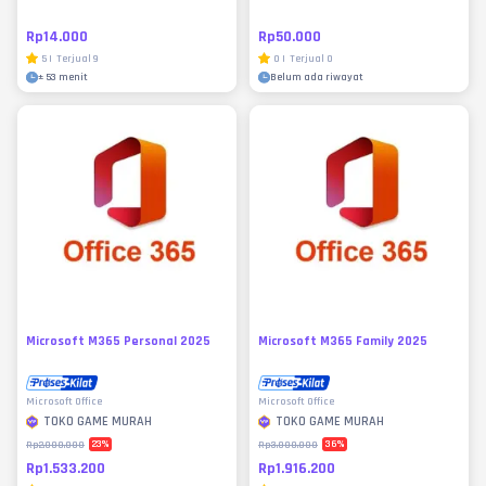
Rp14.000
Rp50.000
5
|
Terjual
9
0
|
Terjual
0
±
53 menit
Belum ada riwayat
Microsoft M365 Personal 2025
Microsoft M365 Family 2025
Microsoft Office
Microsoft Office
TOKO GAME MURAH
TOKO GAME MURAH
23
%
36
%
Rp2.000.000
Rp3.000.000
Rp1.533.200
Rp1.916.200