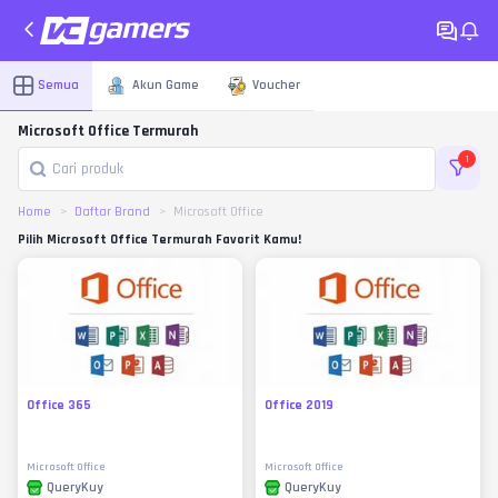
Semua
Akun Game
Voucher
Microsoft Office Termurah
1
Home
Daftar Brand
Microsoft Office
Pilih Microsoft Office Termurah Favorit Kamu!
Office 365
Office 2019
Microsoft Office
Microsoft Office
QueryKuy
QueryKuy