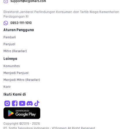
support@vcgamers.com
Direktorat Jenderal Perlindungan Konsumen dan Tertib Niaga Kementerian
Perdagangan RI
0853-1111-1010
Aturan Pengguna
Pembeli
Penjual
Mitra (Reseller)
Lainnya
Komunitas
Menjadi Penjual
Menjadi Mitra (Reseller)
Karir
Ikuti Kami di
Copyright ©2019 -
2026
PT. Sotta Teknologi Indonesia - VCGamers All Right Reserved