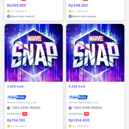
Rp309.900
Rp498.200
0
|
Terjual
0
0
|
Terjual
0
Belum ada riwayat
Belum ada riwayat
3.850 Gold
8.000 Gold
Marvel SNAP Razer Link
Marvel SNAP Razer Link
TOKO GAME MURAH
TOKO GAME MURAH
6
%
5
%
Rp800.000
Rp1.597.000
Rp754.100
Rp1.514.400
0
|
Terjual
0
0
|
Terjual
0