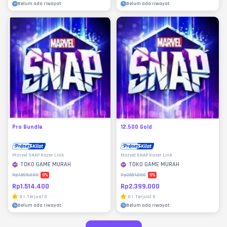
Belum ada riwayat
Belum ada riwayat
Pro Bundle
12.500 Gold
Marvel SNAP Razer Link
Marvel SNAP Razer Link
TOKO GAME MURAH
TOKO GAME MURAH
5
%
5
%
Rp1.598.000
Rp2.531.000
Rp1.514.400
Rp2.399.000
0
|
Terjual
0
0
|
Terjual
0
Belum ada riwayat
Belum ada riwayat