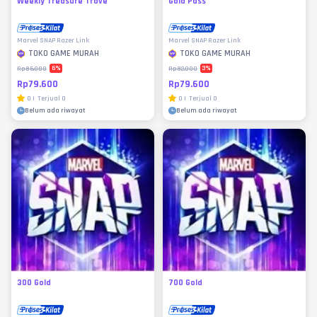
Weekly Treasure Trove
Gold Pass
Marvel SNAP Razer Link
Marvel SNAP Razer Link
TOKO GAME MURAH
TOKO GAME MURAH
6
%
3
%
Rp85.000
Rp82.000
Rp79.600
Rp79.600
0
|
Terjual
0
0
|
Terjual
0
Belum ada riwayat
Belum ada riwayat
300 Gold
700 Gold