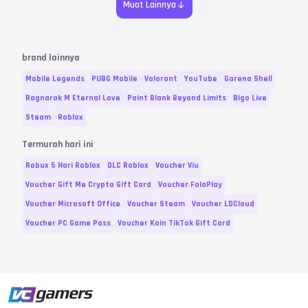
Muat Lainnya
brand lainnya
Mobile Legends
PUBG Mobile
Valorant
YouTube
Garena Shell
Ragnarok M Eternal Love
Point Blank Beyond Limits
Bigo Live
Steam
Roblox
Termurah hari ini
Robux 5 Hari Roblox
DLC Roblox
Voucher Viu
Voucher Gift Me Crypto Gift Card
Voucher FolaPlay
Voucher Microsoft Office
Voucher Steam
Voucher LDCloud
Voucher PC Game Pass
Voucher Koin TikTok Gift Card