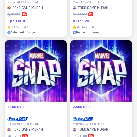
Marvel SNAP Razer Link
Marvel SNAP Razer Link
TOKO GAME MURAH
TOKO GAME MURAH
1
%
2
%
Rp80.000
Rp160.000
Rp79.600
Rp156.200
0
|
Terjual
0
0
|
Terjual
0
Belum ada riwayat
Belum ada riwayat
1.450 Gold
2.600 Gold
Marvel SNAP Razer Link
Marvel SNAP Razer Link
TOKO GAME MURAH
TOKO GAME MURAH
3
%
6
%
Rp319.000
Rp528.000