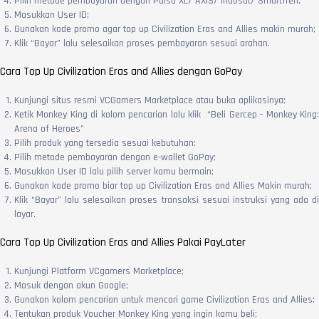
Pilih metode pembayaran dengan Pulsa XL/ AXIS/ Indosat/ Smartfren;
Masukkan User ID;
Gunakan kode promo agar top up Civilization Eras and Allies makin murah;
Klik “Bayar” lalu selesaikan proses pembayaran sesuai arahan.
Cara Top Up Civilization Eras and Allies dengan GoPay
Kunjungi situs resmi VCGamers Marketplace atau buka aplikasinya;
Ketik Monkey King di kolom pencarian lalu klik “Beli Gercep - Monkey King:
Arena of Heroes”
Pilih produk yang tersedia sesuai kebutuhan;
Pilih metode pembayaran dengan e-wallet GoPay;
Masukkan User ID lalu pilih server kamu bermain;
Gunakan kode promo biar top up Civilization Eras and Allies Makin murah;
Klik “Bayar” lalu selesaikan proses transaksi sesuai instruksi yang ada di
layar.
Cara Top Up Civilization Eras and Allies Pakai PayLater
Kunjungi Platform VCgamers Marketplace;
Masuk dengan akun Google;
Gunakan kolom pencarian untuk mencari game Civilization Eras and Allies;
Tentukan produk Voucher Monkey King yang ingin kamu beli;