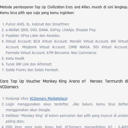
Metode pembayaran Top Up Civilization Eras and Allies murah di sini lengkap.
Kamu bisa pilih apa saja yang kamu inginkan:
Pulsa: AXIS, XL, Indosat dan Smartfren;
e-Wallet: QRIS, OVO, DANA, GoPay, LinkAja, Shopee Pay;
Paylater: SPay Later dan Akulaku;
Virtual Account: BCA Virtual Account, Mandiri Virtual Account, BRI Virtual
Account, Maybank Virtual Account, CIMB NIAGA, BSI Virtual Account,
Permata Virtual Account, ATM Bersama, Neo Commerce;
Kartu Kredit
Tunai: BRI Link dan Alfamart;
Saldo Points dan Saldo Pembeli.
Cara Top Up Voucher Monkey King Arena of Heroes Termurah di
VCGamers
Kunjungi situs
VCGamers Marketplace;
Login menggunakan akun terdaftar. Jika belum, kamu bisa daftar
menggunakan akun Google;
Ketikkan “Monkey King” di kolom pencarian dan pilih yang muncul di urutan
paling atas;
Pilih item yang ingin kamu beli. VCGamers menyediakan 60 - 6.480