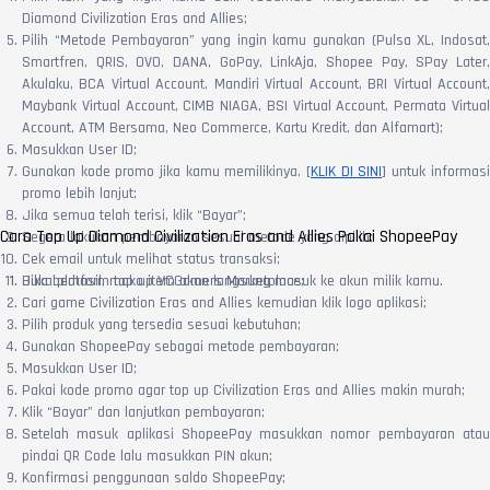
Diamond Civilization Eras and Allies;
Pilih “Metode Pembayaran” yang ingin kamu gunakan (Pulsa XL, Indosat,
Smartfren, QRIS, OVO, DANA, GoPay, LinkAja, Shopee Pay, SPay Later,
Akulaku, BCA Virtual Account, Mandiri Virtual Account, BRI Virtual Account,
Maybank Virtual Account, CIMB NIAGA, BSI Virtual Account, Permata Virtual
Account, ATM Bersama, Neo Commerce, Kartu Kredit, dan Alfamart);
Masukkan User ID;
Gunakan kode promo jika kamu memilikinya. [
KLIK DI SINI
] untuk informasi
promo lebih lanjut;
Jika semua telah terisi, klik “Bayar”;
Cara Top Up Diamond Civilization Eras and Allies Pakai ShopeePay
Segera lakukan pembayaran sesuai metode yang dipilih;
Cek email untuk melihat status transaksi;
Jika berhasil, maka item akan langsung masuk ke akun milik kamu.
Buka platform top up VCGamers Marketplace;
Cari game Civilization Eras and Allies kemudian klik logo aplikasi;
Pilih produk yang tersedia sesuai kebutuhan;
Gunakan ShopeePay sebagai metode pembayaran;
Masukkan User ID;
Pakai kode promo agar top up Civilization Eras and Allies makin murah;
Klik “Bayar” dan lanjutkan pembayaran;
Setelah masuk aplikasi ShopeePay masukkan nomor pembayaran atau
pindai QR Code lalu masukkan PIN akun;
Konfirmasi penggunaan saldo ShopeePay;