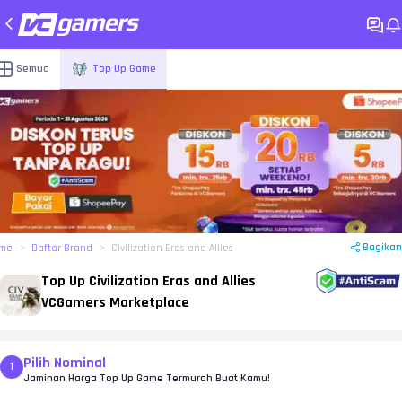
Semua
Top Up Game
Bagikan
me
Daftar Brand
Civilization Eras and Allies
Top Up Civilization Eras and Allies
VCGamers Marketplace
Pilih Nominal
1
Jaminan Harga Top Up Game Termurah Buat Kamu!