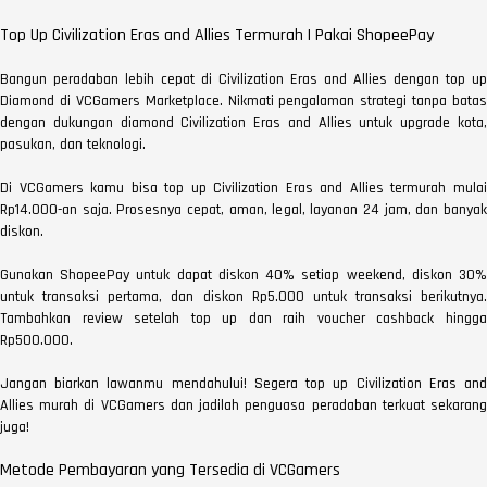
Top Up Civilization Eras and Allies Termurah | Pakai ShopeePay
Bangun peradaban lebih cepat di Civilization Eras and Allies dengan top up
Diamond di VCGamers Marketplace. Nikmati pengalaman strategi tanpa batas
dengan dukungan diamond Civilization Eras and Allies untuk upgrade kota,
pasukan, dan teknologi.
Di VCGamers kamu bisa top up Civilization Eras and Allies termurah mulai
Rp14.000-an saja. Prosesnya cepat, aman, legal, layanan 24 jam, dan banyak
diskon.
Gunakan ShopeePay untuk dapat diskon 40% setiap weekend, diskon 30%
untuk transaksi pertama, dan diskon Rp5.000 untuk transaksi berikutnya.
Tambahkan review setelah top up dan raih voucher cashback hingga
Rp500.000.
Jangan biarkan lawanmu mendahului! Segera top up Civilization Eras and
Allies murah di VCGamers dan jadilah penguasa peradaban terkuat sekarang
juga!
Metode Pembayaran yang Tersedia di VCGamers