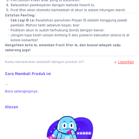
Pilih jumlah 
Frost Star
 yang lo butuhkan.
Selesaikan pembayaran dengan metode favorit lo.
Frost Star akan otomatis bertambah di akun lo dalam hitungan menit.
Catatan Penting:
Cek Lagi ID Lo:
 Kesalahan penulisan Player ID adalah tanggung jawab 
pembeli. Mohon teliti sebelum bayar, bre!
Pastikan akun lo sudah terhubung (bind) dengan benar.
Jangan lupa kasih ulasan bintang 5 dan pamerin kekuatan aliansi lo di 
kolom komentar!
Hangatkan kota lo, amankan Frost Star lo, dan kuasai wilayah salju 
sekarang juga!
Laporkan
Kamu menemukan masalah dengan produk ini?
Cara Membeli Produk ini
...
Baca selengkapnya
Ulasan