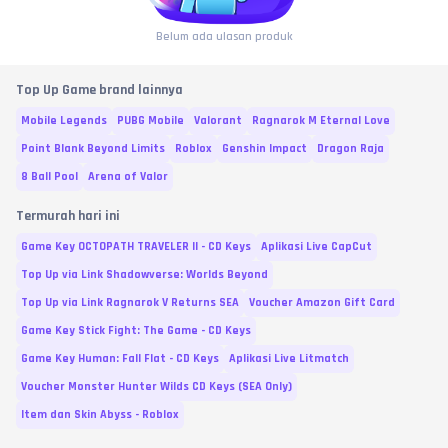
Belum ada ulasan produk
Top Up Game brand lainnya
Mobile Legends
PUBG Mobile
Valorant
Ragnarok M Eternal Love
Point Blank Beyond Limits
Roblox
Genshin Impact
Dragon Raja
8 Ball Pool
Arena of Valor
Termurah hari ini
Game Key OCTOPATH TRAVELER II - CD Keys
Aplikasi Live CapCut
Top Up via Link Shadowverse: Worlds Beyond
Top Up via Link Ragnarok V Returns SEA
Voucher Amazon Gift Card
Game Key Stick Fight: The Game - CD Keys
Game Key Human: Fall Flat - CD Keys
Aplikasi Live Litmatch
Voucher Monster Hunter Wilds CD Keys (SEA Only)
Item dan Skin Abyss - Roblox