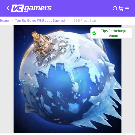
Home
Top Up Game Whiteout Survival
1.999 Frost Star
Tips Berbelanja
Aman