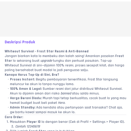
Deskripsi Produk
Whiteout Survival - Frost Star Resmi & Anti-Banned
Jangan biarkan kota lo membeku dan kalah saing! Amankan pasokan 
Frost 
Star
 lo sekarang buat 
upgrade
 tungku dan perkuat pasukan. Top-up 
Whiteout Survival di sini—dijamin 100% resmi, proses secepat kilat, dan harga 
paling bersahabat buat modal lo jadi penguasa salju.
Kenapa Harus Top-Up di Sini, Bre?
Proses Instant:
 Begitu pembayaran terverifikasi, Frost Star langsung 
meluncur ke akun lo tanpa nunggu lama.
100% Aman & Legal:
 Sumber resmi dari jalur distribusi Whiteout Survival. 
Akun lo dijamin aman dari risiko 
banned
 atau saldo minus.
Harga Berani Diadu:
 Murah tapi tetap berkualitas, cocok buat lo yang mau 
hemat budget buat beli paket 
Hero
.
Admin Standby:
 Ada kendala atau pertanyaan saat transaksi? Chat aja, 
gw bantu kawal sampai masuk ke akun lo.
Cara Order:
Masukkan 
Player ID
 lo dengan benar (Cek di Profil > Settings > Player ID).
Contoh: 12345678