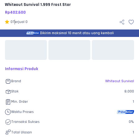
Whiteout Survival
1.999 Frost Star
Rp
402.600
0
Terjual
0
Dikirim maksimal 10 menit atau uang kembali
Informasi Produk
Brand
Whiteout Survival
Stok
8.000
Min. Order
1
Waktu Proses
Transaksi Sukses
0
%
Total Ulasan
1