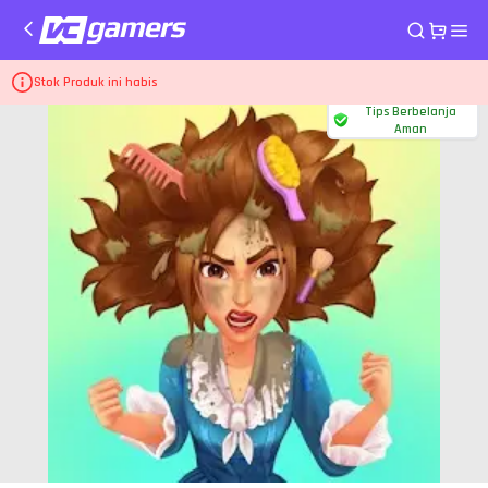
Home
Top Up Game Storyngton Hall
Queen Pack
Stok Produk ini habis
Tips Berbelanja
Aman