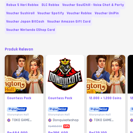
Robux 5 Hari Roblox
DLC Roblox
Voucher SoulChill - Voice Chat & Party
Voucher Sushiroll
Voucher Spotify
Voucher Roblox
Voucher UniPin
Voucher Japan BitCash
Voucher Amazon Gift Card
Voucher Nintendo EShop Card
Produk Relevan
Countess Pack
Countess Pack
12.000 + 1.200 Coins
1
Storyngton Hall
Storyngton Hall
Storyngton Hall
St
TOKO GAME
Donquixoteshop
TOKO GAME
MURAH
MURAH
34
%
Rp450.000
Rp484.900
Rp296.400
Rp179.100
R