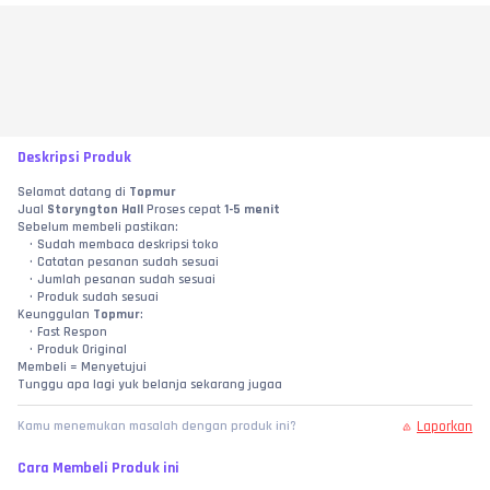
Deskripsi Produk
Selamat datang di 
Topmur
Jual 
Storyngton Hall
 Proses cepat 
1-5 menit
Sebelum membeli pastikan:
Sudah membaca deskripsi toko
Catatan pesanan sudah sesuai
Jumlah pesanan sudah sesuai
Produk sudah sesuai
Keunggulan 
Topmur
:
Fast Respon
Produk Original
Membeli = Menyetujui
Tunggu apa lagi yuk belanja sekarang jugaa
Laporkan
Kamu menemukan masalah dengan produk ini?
Cara Membeli Produk ini