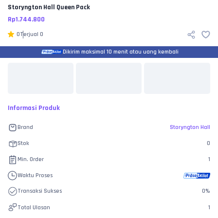
Storyngton Hall
Queen Pack
Rp
1.744.800
0
Terjual
0
Dikirim maksimal 10 menit atau uang kembali
Informasi Produk
Brand
Storyngton Hall
Stok
0
Min. Order
1
Waktu Proses
Transaksi Sukses
0
%
Total Ulasan
1