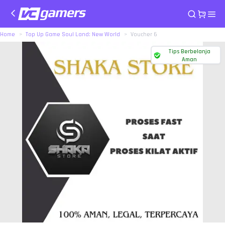
Home
Top Up Game Soul Land: New World
Voucher 6
Tips Berbelanja
Aman