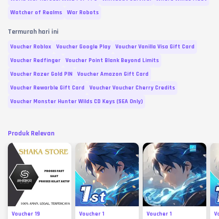
Watcher of Realms
War Robots
Termurah hari ini
Voucher Roblox
Voucher Google Play
Voucher Vanilla Visa Gift Card
Voucher Redfinger
Voucher Point Blank Beyond Limits
Voucher Razer Gold PIN
Voucher Amazon Gift Card
Voucher Rewarble Gift Card
Voucher Voucher Cherry Credits
Voucher Monster Hunter Wilds CD Keys (SEA Only)
Produk Relevan
Voucher 19
Voucher 1
Voucher 1
V