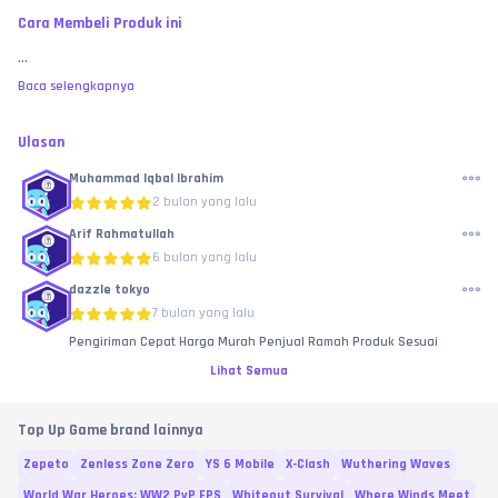
Cara Membeli Produk ini
...
Baca selengkapnya
Ulasan
Muhammad Iqbal Ibrahim
2 bulan yang lalu
Arif Rahmatullah
6 bulan yang lalu
dazzle tokyo
7 bulan yang lalu
Pengiriman Cepat Harga Murah Penjual Ramah Produk Sesuai
Lihat Semua
Top Up Game brand lainnya
Zepeto
Zenless Zone Zero
YS 6 Mobile
X-Clash
Wuthering Waves
World War Heroes: WW2 PvP FPS
Whiteout Survival
Where Winds Meet