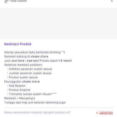
Total Ulasan
5
Deskripsi Produk
(Harap sesuaikan teks bertanda bintang **)
Selamat datang di 
shaka store
Jual 
soul land : new worl
 Proses cepat 
1-5 menit
Sebelum membeli pastikan:
Catatan pesanan sudah sesuai
Jumlah pesanan sudah sesuai
Produk sudah sesuai
Keunggulan 
shaka store
Fast Respon
Produk Original
Transaksi sukses sudah ribuan****
Membeli = Menyetujui
Tunggu apa lagi yuk belanja sekarang juga
Laporkan
Kamu menemukan masalah dengan produk ini?