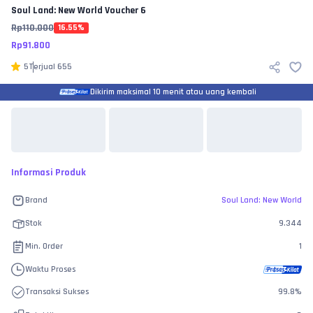
Soul Land: New World
Voucher 6
Rp
110.000
16.55
%
Rp
91.800
5
Terjual
655
Dikirim maksimal 10 menit atau uang kembali
Informasi Produk
Brand
Soul Land: New World
Stok
9.344
Min. Order
1
Waktu Proses
Transaksi Sukses
99.8
%