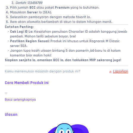
Contoh: 123456789
Pilih jumlah 
BCC
 atau paket 
Premium
 yang lo butuhkan.
Masukkan 
Server
 lo (SEA).
Selesaikan pembayaran dengan metode favorit lo.
Item akan otomatis bertambah di akun lo dalam hitungan menit.
Catatan Penting:
Cek Lagi ID Lo:
 Kesalahan penulisan Character ID adalah tanggung jawab 
pembeli. Mohon teliti sebelum bayar, bre!
Pastikan Region Sesuai:
 Produk ini khusus untuk Ragnarok M Classic 
server SEA.
Jangan lupa kasih ulasan bintang 5 dan pamerin 
job
 baru lo di kolom 
komentar biar makin hoki!
Siapkan senjata lo, amankan BCC lo, dan taklukkan MVP sekarang juga!
Laporkan
Kamu menemukan masalah dengan produk ini?
Cara Membeli Produk ini
...
Baca selengkapnya
Ulasan