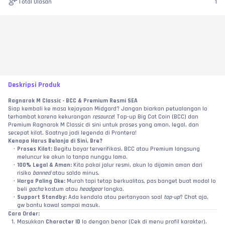
Total Ulasan
1
Deskripsi Produk
Ragnarok M Classic - BCC & Premium Resmi SEA
Siap kembali ke masa kejayaan Midgard? Jangan biarkan petualangan lo 
terhambat karena kekurangan 
resource
! Top-up Big Cat Coin (BCC) dan 
Premium Ragnarok M Classic di sini untuk proses yang aman, legal, dan 
secepat kilat. Saatnya jadi legenda di Prontera!
Kenapa Harus Belanja di Sini, Bre?
Proses Kilat:
 Begitu bayar terverifikasi, BCC atau Premium langsung 
meluncur ke akun lo tanpa nunggu lama.
100% Legal & Aman:
 Kita pakai jalur resmi, akun lo dijamin aman dari 
risiko 
banned
 atau saldo minus.
Harga Paling Oke:
 Murah tapi tetap berkualitas, pas banget buat modal lo 
beli 
gacha
 kostum atau 
headgear
 langka.
Support Standby:
 Ada kendala atau pertanyaan soal 
top-up
? Chat aja, 
gw bantu kawal sampai masuk.
Cara Order:
Masukkan 
Character ID
 lo dengan benar (Cek di menu profil karakter).