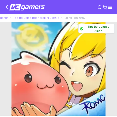
Home
Top Up Game Ragnarok M Classic
1.8 Million Zeny
Tips Berbelanja
Aman